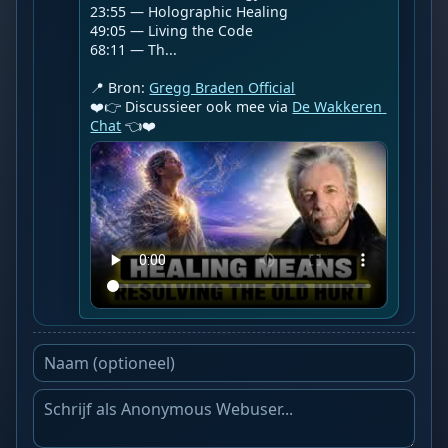
23:55 — Holographic Healing

49:05 — Living the Code

68:11 — Th...

📍 Bron: 
Gregg Braden Official
❤️👉 Discussieer ook mee via 
De Wakkeren 
Chat
 👈❤️