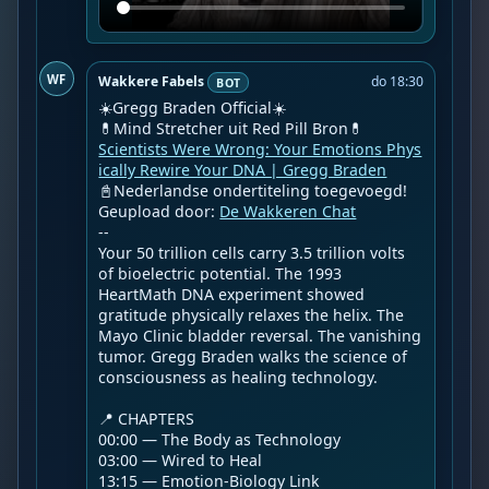
WF
Wakkere Fabels
do 18:30
BOT
☀️Gregg Braden Official☀️

Scientists Were Wrong: Your Emotions Phys
ically Rewire Your DNA | Gregg Braden
📓Nederlandse ondertiteling toegevoegd!

Geupload door: 
De Wakkeren Chat
--

Your 50 trillion cells carry 3.5 trillion volts 
of bioelectric potential. The 1993 
HeartMath DNA experiment showed 
gratitude physically relaxes the helix. The 
Mayo Clinic bladder reversal. The vanishing 
tumor. Gregg Braden walks the science of 
consciousness as healing technology.

📍 CHAPTERS

00:00 — The Body as Technology

03:00 — Wired to Heal

13:15 — Emotion-Biology Link
