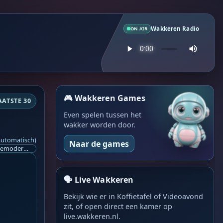
Wakkeren Radio
ON AIR
🎮 Wakkeren Games
AATSTE 30
Even spelen tussen het
wakker worden door.
automatisch)
Naar de games
Ik ben op zoek naar een helpende hand, een menselijk oog, een admin die helpt met controleren of de chat wel correct word gemodereerd word door NoMoSpam. 98% gaat automatisch goed, toch ik dit nooit helemaal loslaten en moet er altijd een mens mee blijven opletten bij elke beslissing die gemaakt word. Waar bestaan de werkzaamheden uit? Mee kijken in admin log kanaal naar alle drugs/porno/scams die voorbij komen en in het geval van een randgevalletje, ingrijpen en b.v. een verwijderd maar wel toegestaan bericht terug plaatsen met een druk op de knop. tsja zo banaal en simpel is het gesteld.. Word je hier blij van? Nee. Strookt het je ego? Nee. Word je er beter van? Nee. Kost het veel tijd? Totaal niet, consistentie en regelmaat is belangrijker dan 'er even voor kunnen gaan zitten'.. het werk is in een paar seconden gepiept.. je checkt puur of AI de juiste beslissing heeft gemaakt.. …
🗣️ Live Wakkeren
Bekijk wie er in Koffietafel of Videoavond
zit, of open direct een kamer op
live.wakkeren.nl.