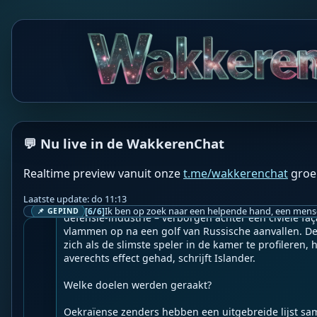
WF
Wakkere Fabels
BOT
☀️Frontnieuws☀️

💬 Nu live in de WakkerenChat
👉
Oekraine is aan de winnende hand – LOL
Realtime preview vanuit onze
t.me/wakkerenchat
groe
Geupload door: 
De Wakkeren Chat
--

Laatste update: do 11:13
Faciliteiten die banden hebben met de Oekraïense st
[6/6]
📌 GEPIND
defensie-industrie – verborgen achter een civiele faç
vlammen op na een golf van Russische aanvallen. De
zich als de slimste speler in de kamer te profileren, h
averechts effect gehad, schrijft Islander.

Welke doelen werden geraakt?

Oekraïense zenders hebben een uitgebreide lijst sa