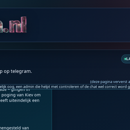
do 11:12
L
p op telegram.
(deze pagina ververst 
rijdkrachten en de 
ade – gingen in 
 poging van Kiev om 
eeft uiteindelijk een 
mengesteld van 