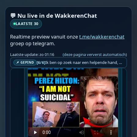
illuminati Hollywood ritual epstein files - 
Chuck Norris reveals the 3 things that 
💬 Nu live in de WakkerenChat
sabotage our body as we age: 
https://www.
ChuckDefense.com/TPV
 If your research 
LAATSTE 30
involves topics...

Realtime preview vanuit onze
t.me/wakkerenchat
📍 Bron: 
Video Wakkeren
groep op telegram.
❤️👉 Discussieer ook mee via 
De Wakkeren 
Chat
 👈❤️
Laatste update: zo 01:16
(deze pagina ververst automatisch)
Ik ben op zoek naar een helpende hand, een menselijk oog, een admin die helpt met controleren of de chat wel correct word gemodereerd word door NoMoSpam. 98% gaat automatisch goed, toch ik dit nooit helemaal loslaten en moet er altijd een mens mee blijven opletten bij elke beslissing die gemaakt word. Waar bestaan de werkzaamheden uit? Mee kijken in admin log kanaal naar alle drugs/porno/scams die voorbij komen en in het geval van een randgevalletje, ingrijpen en b.v. een verwijderd maar wel toegestaan bericht terug plaatsen met een druk op de knop. tsja zo banaal en simpel is het gesteld.. Word je hier blij van? Nee. Strookt het je ego? Nee. Word je er beter van? Nee. Kost het veel tijd? Totaal niet, consistentie en regelmaat is belangrijker dan 'er even voor kunnen gaan zitten'.. het werk is in een paar seconden gepiept.. je checkt puur of AI de juiste beslissing heeft gemaakt.. …
[6/6]
📌 GEPIND