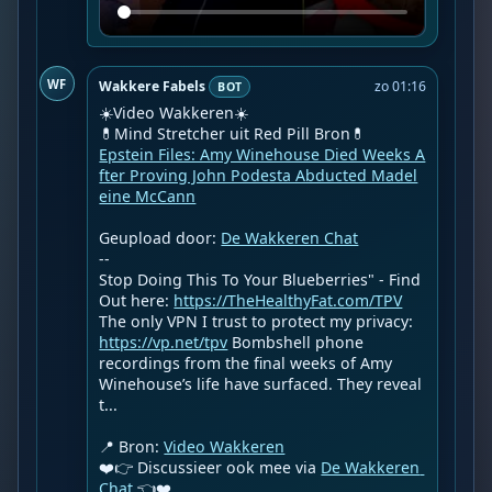
WF
Wakkere Fabels
zo 01:16
BOT
☀️Video Wakkeren☀️

Epstein Files: Amy Winehouse Died Weeks A
fter Proving John Podesta Abducted Madel
eine McCann
Geupload door: 
De Wakkeren Chat
--

Stop Doing This To Your Blueberries" - Find 
Out here: 
https://TheHealthyFat.com/TPV
The only VPN I trust to protect my privacy: 
https://vp.net/tpv
 Bombshell phone 
recordings from the final weeks of Amy 
Winehouse’s life have surfaced. They reveal 
t...

📍 Bron: 
Video Wakkeren
❤️👉 Discussieer ook mee via 
De Wakkeren 
Chat
 👈❤️