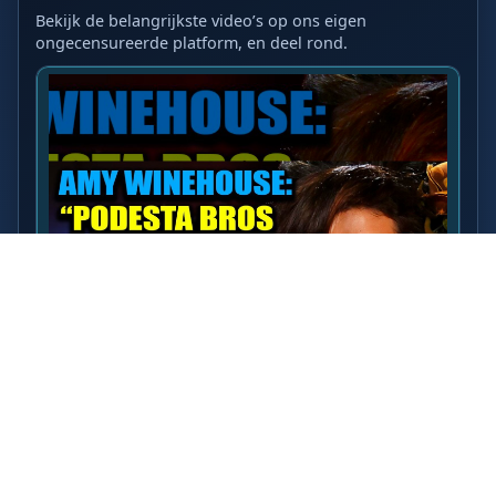
Bekijk de belangrijkste video’s op ons eigen
ongecensureerde platform, en deel rond.
LAATSTE VIDEO