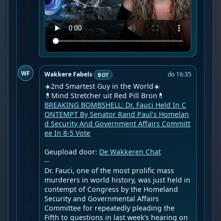
WF
Wakkere Fabels
do 16:35
BOT
☀️2nd Smartest Guy in the World☀️

BREAKING BOMBSHELL: Dr. Fauci Held In C
ONTEMPT By Senator Rand Paul's Homelan
d Security And Government Affairs Committ
ee In 8-5 Vote
Geupload door: 
De Wakkeren Chat
--

Dr. Fauci, one of the most prolific mass 
murderers in world history, was just held in 
contempt of Congress by the Homeland 
Security and Governmental Affairs 
Committee for repeatedly pleading the 
Fifth to questions in last week’s hearing on 