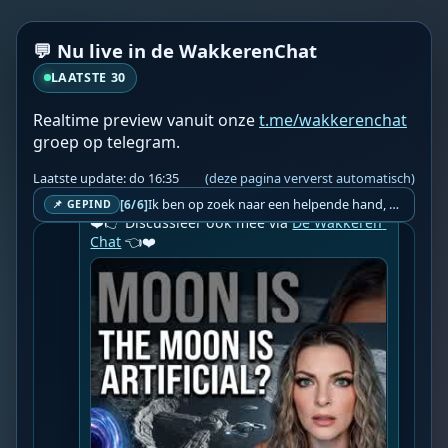
Geupload door: 
De Wakkeren Chat
💬 Nu live in de WakkerenChat
--

Giant craft filmed racing across the Moon. 
LAATSTE 30
Discs and rings 15 to 25 miles wide. 
Rotating fast enough to create artificial 
Realtime preview vanuit onze
t.me/wakkerenchat
gravity. Ukrainian astronomers captured 
groep op telegram.
over 20 of them in 2025. Official story says 
“anomalies, needs more study.” Here’s ...

Laatste update: do 16:35
(deze pagina ververst automatisch)
📍 Bron: 
Video Wakkeren
Ik ben op zoek naar een helpende hand, een menselijk oog, een admin die helpt met controleren of de chat wel correct word gemodereerd word door NoMoSpam. 98% gaat automatisch goed, toch ik dit nooit helemaal loslaten en moet er altijd een mens mee blijven opletten bij elke beslissing die gemaakt word. Waar bestaan de werkzaamheden uit? Mee kijken in admin log kanaal naar alle drugs/porno/scams die voorbij komen en in het geval van een randgevalletje, ingrijpen en b.v. een verwijderd maar wel toegestaan bericht terug plaatsen met een druk op de knop. tsja zo banaal en simpel is het gesteld.. Word je hier blij van? Nee. Strookt het je ego? Nee. Word je er beter van? Nee. Kost het veel tijd? Totaal niet, consistentie en regelmaat is belangrijker dan 'er even voor kunnen gaan zitten'.. het werk is in een paar seconden gepiept.. je checkt puur of AI de juiste beslissing heeft gemaakt.. …
[6/6]
📌 GEPIND
❤️👉 Discussieer ook mee via 
De Wakkeren 
Chat
 👈❤️