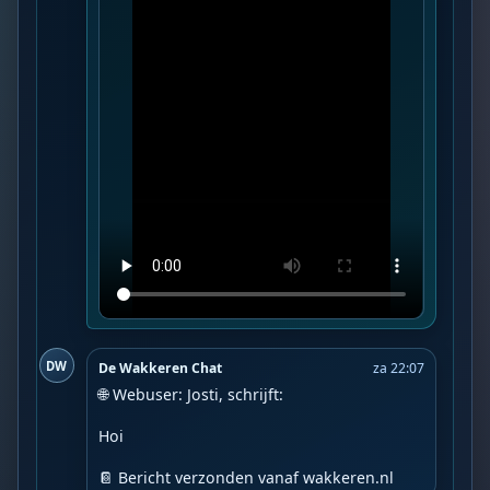
DW
De Wakkeren Chat
za 22:07
🌐 Webuser: Josti, schrijft:

Hoi

📔 Bericht verzonden vanaf wakkeren.nl