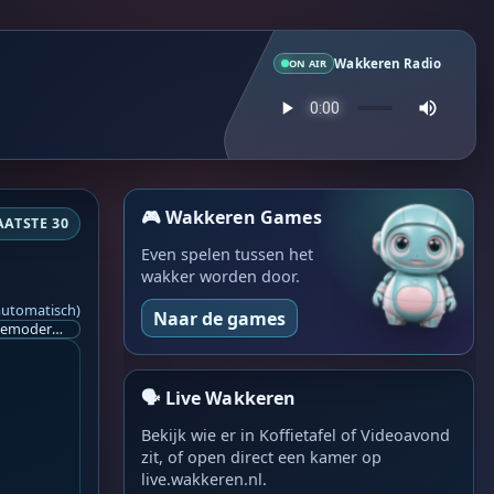
Wakkeren Radio
ON AIR
🎮 Wakkeren Games
AATSTE 30
Even spelen tussen het
wakker worden door.
automatisch)
Naar de games
Ik ben op zoek naar een helpende hand, een menselijk oog, een admin die helpt met controleren of de chat wel correct word gemodereerd word door NoMoSpam. 98% gaat automatisch goed, toch ik dit nooit helemaal loslaten en moet er altijd een mens mee blijven opletten bij elke beslissing die gemaakt word. Waar bestaan de werkzaamheden uit? Mee kijken in admin log kanaal naar alle drugs/porno/scams die voorbij komen en in het geval van een randgevalletje, ingrijpen en b.v. een verwijderd maar wel toegestaan bericht terug plaatsen met een druk op de knop. tsja zo banaal en simpel is het gesteld.. Word je hier blij van? Nee. Strookt het je ego? Nee. Word je er beter van? Nee. Kost het veel tijd? Totaal niet, consistentie en regelmaat is belangrijker dan 'er even voor kunnen gaan zitten'.. het werk is in een paar seconden gepiept.. je checkt puur of AI de juiste beslissing heeft gemaakt.. …
🗣️ Live Wakkeren
Bekijk wie er in Koffietafel of Videoavond
zit, of open direct een kamer op
live.wakkeren.nl.