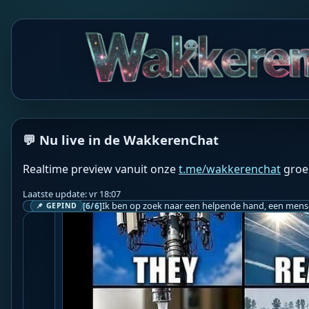
Wetenschappers ontwikkelen nieuwe virussen met be
"Superrevolutionair, maar ook gevaarlijke kant" | 
are.google/6TNxqvA2ZbD9nOaNy
Het is alleen 1 kwestie van tijd dat het gevaarlijk w
😒Pff Damn 😑
SV
Steef Vanhopnaarster
💬 Nu live in de WakkerenChat
Realtime preview vanuit onze
t.me/wakkerenchat
groe
Laatste update: vr 18:07
[6/6]
📌 GEPIND