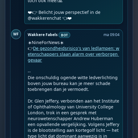
toch ook mee?🙏

❤️👉 Belicht jouw perspectief in de 
@wakkerenchat 👈❤️️
WF
Wakkere Fabels
ma 09:04
BOT
☀️NineForNews☀️

👉
De gezondheidsrisico's van ledlampen: w
etenschappers slaan alarm over verborgen 
gevaar
--

Die onschuldig ogende witte ledverlichting 
boven jouw bureau kan je meer schade 
toebrengen dan je vermoedt.

Dr. Glen Jeffery, verbonden aan het Institute 
of Ophthalmology van University College 
London, trok in een gesprek met 
neurowetenschapper Andrew Huberman 
een opvallende vergelijking. Volgens Jeffery 
is de blootstelling aan kortegolf licht — het 
type licht dat dominant aanwezig is in 