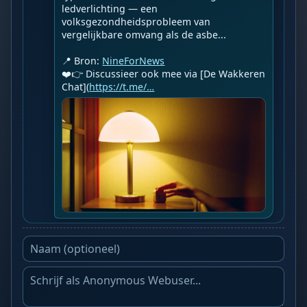
ledverlichting — een 
volksgezondheidsprobleem van 
vergelijkbare omvang als de asbe...

📍 Bron: 
NineForNews
❤️👉 Discussieer ook mee via [De Wakkeren 
Chat](
https://t.me/…