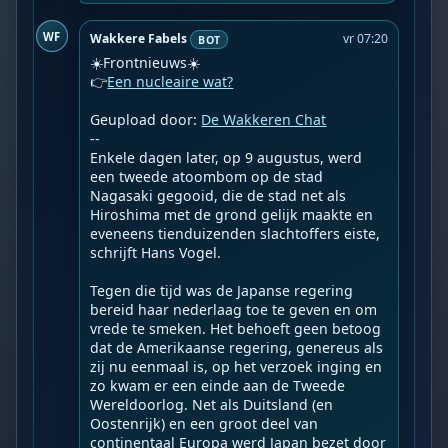
WF
Wakkere Fabels
vr 07:20
BOT
☀️Frontnieuws☀️

👉
Een nucleaire wat?
Geupload door: 
De Wakkeren Chat
--

Enkele dagen later, op 9 augustus, werd 
een tweede atoombom op de stad 
Nagasaki gegooid, die de stad net als 
Hiroshima met de grond gelijk maakte en 
eveneens tienduizenden slachtoffers eiste, 
schrijft Hans Vogel.

Tegen die tijd was de Japanse regering 
bereid haar nederlaag toe te geven en om 
vrede te smeken. Het behoeft geen betoog 
dat de Amerikaanse regering, genereus als 
zij nu eenmaal is, op het verzoek inging en 
zo kwam er een einde aan de Tweede 
Wereldoorlog. Net als Duitsland (en 
Oostenrijk) en een groot deel van 
continentaal Europa werd Japan bezet door 