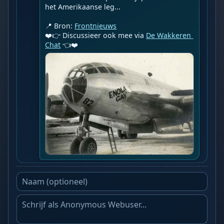
het Amerikaanse leg...

📍 Bron: 
Frontnieuws
❤️👉 Discussieer ook mee via 
De Wakkeren 
Chat
 👈❤️