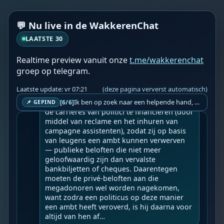
Hoe miljardairs de regering beheersen doo
💬 Nu live in de WakkerenChat
r het publiek te beheersen.
LAATSTE 30
Geupload door: 
De Wakkeren Chat
--

Realtime preview vanuit onze
t.me/wakkerenchat
Wereldwijde ‘Staatsgreep’ 6 jaar sinds 17-
groep op telegram.
03-2020 zichtbare dictatuur.

Laatste update: vr 07:21
(deze pagina ververst automatisch)
Een miljardair bezit minstens een miljard 
dollar, en dat is veel meer dan nodig is om 
Ik ben op zoek naar een helpende hand, een menselijk oog, een admin die helpt met controleren of de chat wel correct word gemodereerd word door NoMoSpam. 98% gaat automatisch goed, toch ik dit nooit helemaal loslaten en moet er altijd een mens mee blijven opletten bij elke beslissing die gemaakt word. Waar bestaan de werkzaamheden uit? Mee kijken in admin log kanaal naar alle drugs/porno/scams die voorbij komen en in het geval van een randgevalletje, ingrijpen en b.v. een verwijderd maar wel toegestaan bericht terug plaatsen met een druk op de knop. tsja zo banaal en simpel is het gesteld.. Word je hier blij van? Nee. Strookt het je ego? Nee. Word je er beter van? Nee. Kost het veel tijd? Totaal niet, consistentie en regelmaat is belangrijker dan 'er even voor kunnen gaan zitten'.. het werk is in een paar seconden gepiept.. je checkt puur of AI de juiste beslissing heeft gemaakt.. …
[6/6]
📌 GEPIND
de carrières van politici te financieren (door 
middel van reclame en het inhuren van 
campagne assistenten), zodat zij op basis 
van leugens een ambt kunnen verwerven 
— publieke beloften die niet meer 
geloofwaardig zijn dan vervalste 
bankbiljetten of cheques. Daarentegen 
moeten de privé-beloften aan die 
megadonoren wel worden nagekomen, 
want zodra een politicus op deze manier 
een ambt heeft veroverd, is hij daarna voor 
altijd van hen af…