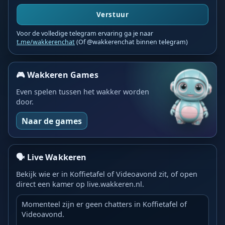
toch ook mee?🙏

Verstuur
❤️👉 Belicht jouw perspectief in de 
Voor de volledige telegram ervaring ga je naar
@wakkerenchat 👈❤️️
t.me/wakkerenchat
(Of @wakkerenchat binnen telegram)
🎮 Wakkeren Games
Even spelen tussen het wakker worden
door.
Naar de games
🗣️ Live Wakkeren
Bekijk wie er in Koffietafel of Videoavond zit, of open
direct een kamer op live.wakkeren.nl.
Momenteel zijn er geen chatters in Koffietafel of
Videoavond.