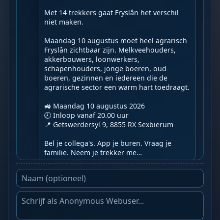
Met 14 trekkers gaat Fryslân het verschil 
niet maken.

Maandag 10 augustus moet heel agrarisch 
Fryslân zichtbaar zijn. Melkveehouders, 
akkerbouwers, loonwerkers, 
schapenhouders, jonge boeren, oud-
boeren, gezinnen en iedereen die de 
agrarische sector een warm hart toedraagt.

🚜 Maandag 10 augustus 2026

🕗 Inloop vanaf 20.00 uur

📍 Getswerdersyl 9, 8855 RX Sexbierum

Bel je collega's. App je buren. Vraag je 
familie. Neem je trekker me…
WS
Wakkeren Service
do 08:59
BOT
❤️ Lieverds!❤️

De wakkerenchat groepsmeditatie begint 
over 1 minuut en duurt tot 11:11!! Jij doet 