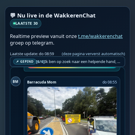
💬 Nu live in de WakkerenChat
LAATSTE 30
Realtime preview vanuit onze
t.me/wakkerenchat
groep op telegram.
Laatste update: do 08:59
(deze pagina ververst automatisch)
Ik ben op zoek naar een helpende hand, een menselijk oog, een admin die helpt met controleren of de chat wel correct word gemodereerd word door NoMoSpam. 98% gaat automatisch goed, toch ik dit nooit helemaal loslaten en moet er altijd een mens mee blijven opletten bij elke beslissing die gemaakt word. Waar bestaan de werkzaamheden uit? Mee kijken in admin log kanaal naar alle drugs/porno/scams die voorbij komen en in het geval van een randgevalletje, ingrijpen en b.v. een verwijderd maar wel toegestaan bericht terug plaatsen met een druk op de knop. tsja zo banaal en simpel is het gesteld.. Word je hier blij van? Nee. Strookt het je ego? Nee. Word je er beter van? Nee. Kost het veel tijd? Totaal niet, consistentie en regelmaat is belangrijker dan 'er even voor kunnen gaan zitten'.. het werk is in een paar seconden gepiept.. je checkt puur of AI de juiste beslissing heeft gemaakt.. …
[6/6]
📌 GEPIND
BM
Barracuda Mom
do 08:55