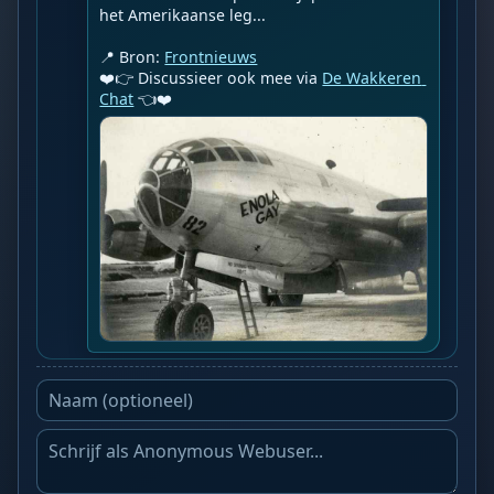
het Amerikaanse leg...

📍 Bron: 
Frontnieuws
❤️👉 Discussieer ook mee via 
De Wakkeren 
Chat
 👈❤️