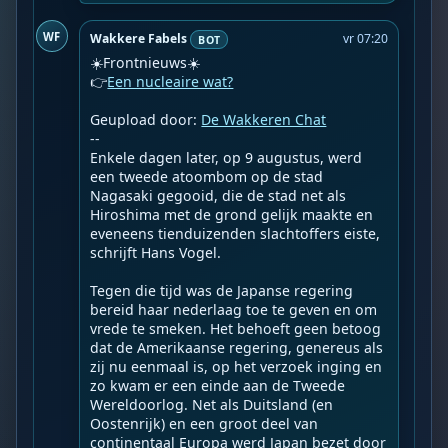
WF
Wakkere Fabels
vr 07:20
BOT
☀️Frontnieuws☀️

👉
Een nucleaire wat?
Geupload door: 
De Wakkeren Chat
--

Enkele dagen later, op 9 augustus, werd 
een tweede atoombom op de stad 
Nagasaki gegooid, die de stad net als 
Hiroshima met de grond gelijk maakte en 
eveneens tienduizenden slachtoffers eiste, 
schrijft Hans Vogel.

Tegen die tijd was de Japanse regering 
bereid haar nederlaag toe te geven en om 
vrede te smeken. Het behoeft geen betoog 
dat de Amerikaanse regering, genereus als 
zij nu eenmaal is, op het verzoek inging en 
zo kwam er een einde aan de Tweede 
Wereldoorlog. Net als Duitsland (en 
Oostenrijk) en een groot deel van 
continentaal Europa werd Japan bezet door 