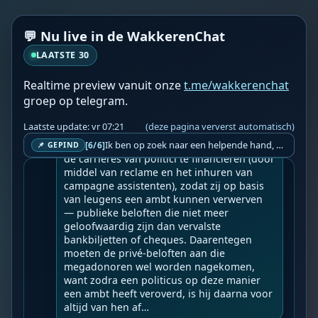
Hoe miljardairs de regering beheersen doo
💬 Nu live in de WakkerenChat
r het publiek te beheersen.
LAATSTE 30
Geupload door: 
De Wakkeren Chat
--

Realtime preview vanuit onze
t.me/wakkerenchat
Wereldwijde ‘Staatsgreep’ 6 jaar sinds 17-
groep op telegram.
03-2020 zichtbare dictatuur.

Laatste update: vr 07:21
(deze pagina ververst automatisch)
Een miljardair bezit minstens een miljard 
dollar, en dat is veel meer dan nodig is om 
Ik ben op zoek naar een helpende hand, een menselijk oog, een admin die helpt met controleren of de chat wel correct word gemodereerd word door NoMoSpam. 98% gaat automatisch goed, toch ik dit nooit helemaal loslaten en moet er altijd een mens mee blijven opletten bij elke beslissing die gemaakt word. Waar bestaan de werkzaamheden uit? Mee kijken in admin log kanaal naar alle drugs/porno/scams die voorbij komen en in het geval van een randgevalletje, ingrijpen en b.v. een verwijderd maar wel toegestaan bericht terug plaatsen met een druk op de knop. tsja zo banaal en simpel is het gesteld.. Word je hier blij van? Nee. Strookt het je ego? Nee. Word je er beter van? Nee. Kost het veel tijd? Totaal niet, consistentie en regelmaat is belangrijker dan 'er even voor kunnen gaan zitten'.. het werk is in een paar seconden gepiept.. je checkt puur of AI de juiste beslissing heeft gemaakt.. …
[6/6]
📌 GEPIND
de carrières van politici te financieren (door 
middel van reclame en het inhuren van 
campagne assistenten), zodat zij op basis 
van leugens een ambt kunnen verwerven 
— publieke beloften die niet meer 
geloofwaardig zijn dan vervalste 
bankbiljetten of cheques. Daarentegen 
moeten de privé-beloften aan die 
megadonoren wel worden nagekomen, 
want zodra een politicus op deze manier 
een ambt heeft veroverd, is hij daarna voor 
altijd van hen af…