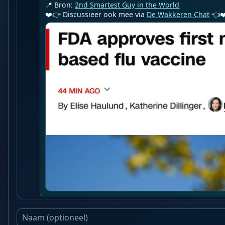
📍 Bron: 
2nd Smartest Guy in the World
❤️👉 Discussieer ook mee via 
De Wakkeren Chat
 👈❤