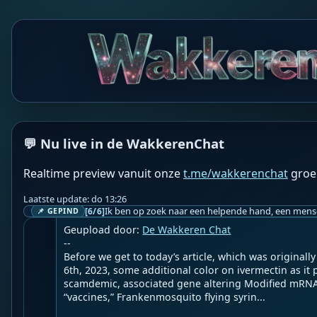
WF
Wakkere Fabels
BOT
💬 Nu live in de WakkerenChat
☀️2nd Smartest Guy in the World☀️

Realtime preview vanuit onze
t.me/wakkerenchat
groe
The Cure for Frankenmosquitos, Malaria, Turbo Cancer
Viruses & More As MAHA Betrayals Continue With Th
Laatste update: do 13:26
A Flu "Vaccine" & New DEI Hire CDC Director
[6/6]
📌 GEPIND
Geupload door: 
De Wakkeren Chat
--

Before we get to today’s article, which was original
6th, 2023, some additional color on ivermectin as it 
scamdemic, associated gene altering Modified mRNA 
“vaccines,” Frankenmosquito flying syrin...
