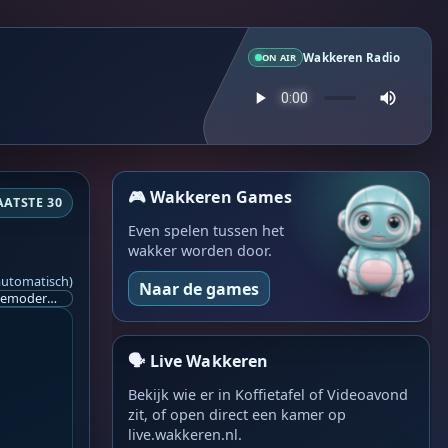
Wakkeren Radio
ON AIR
🎮 Wakkeren Games
AATSTE 30
Even spelen tussen het
wakker worden door.
automatisch)
Naar de games
Ik ben op zoek naar een helpende hand, een menselijk oog, een admin die helpt met controleren of de chat wel correct word gemodereerd word door NoMoSpam. 98% gaat automatisch goed, toch ik dit nooit helemaal loslaten en moet er altijd een mens mee blijven opletten bij elke beslissing die gemaakt word. Waar bestaan de werkzaamheden uit? Mee kijken in admin log kanaal naar alle drugs/porno/scams die voorbij komen en in het geval van een randgevalletje, ingrijpen en b.v. een verwijderd maar wel toegestaan bericht terug plaatsen met een druk op de knop. tsja zo banaal en simpel is het gesteld.. Word je hier blij van? Nee. Strookt het je ego? Nee. Word je er beter van? Nee. Kost het veel tijd? Totaal niet, consistentie en regelmaat is belangrijker dan 'er even voor kunnen gaan zitten'.. het werk is in een paar seconden gepiept.. je checkt puur of AI de juiste beslissing heeft gemaakt.. …
🗣️ Live Wakkeren
Bekijk wie er in Koffietafel of Videoavond
zit, of open direct een kamer op
live.wakkeren.nl.