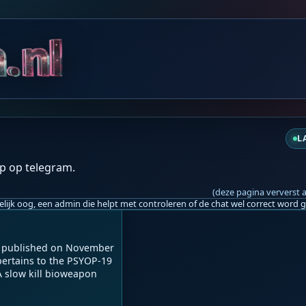
do 13:26
L
p op telegram.
s, Bacteria, Parasites, 
e FDA's Approval Of mRN
(deze pagina ververst 
ly published on November 
pertains to the PSYOP-19 
slow kill bioweapon 