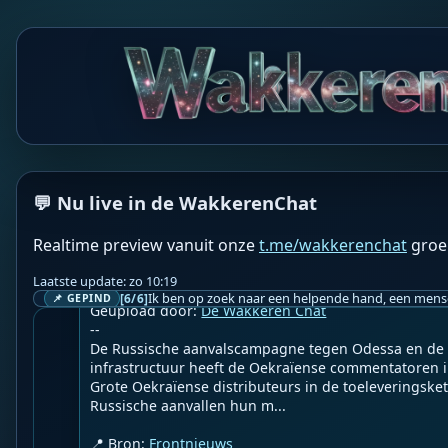
na elkaar voor. Uit inscripties op bijvoorbeeld de b
de Elbe bij Děčín blijkt dat extreme laagwaterstanden
tempo opvolgden.Voorbeelden van meerdere droogte
Eind 18e eeuw: De jaren 1790 en 1800 kort staan ​​na 
eeuw: Dit was een periode met veel extreme droogte
jaren 1842, 1868, 1892 en 1893 direct op de stenen
of dichtbij elkaar liggende dieptepunten. Ook de jare
bekend als grote droogtejaren."
💬 Nu live in de WakkerenChat
WF
Wakkere Fabels
BOT
☀️Frontnieuws☀️

Realtime preview vanuit onze
t.me/wakkerenchat
groe
👉
De Oekraïense luchtverdedigingscrisis krijgt mon
vige Russische aanvallen het land op de rand van d
Laatste update: zo 10:19
[6/6]
📌 GEPIND
Geupload door: 
De Wakkeren Chat
--

De Russische aanvalscampagne tegen Odessa en de
infrastructuur heeft de Oekraïense commentatoren i
Grote Oekraïense distributeurs in de toeleveringsket
Russische aanvallen hun m...

📍 Bron: 
Frontnieuws