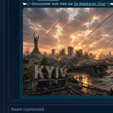
❤️👉 Discussieer ook mee via 
De Wakkeren Chat
 👈❤