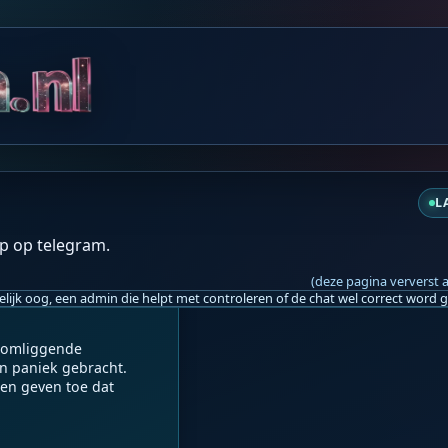
eroemde hongersteen in 
 elkaar soms in rap 
jaren:

elkaar geschreven.19e 
jaren. Zo worden de 
 vermeld als opgebouwd 
n 1857 en 1858 staan ​​
L
zo 10:19
p op telegram.
diale dimensies nu de he
e afgrond brengen
(deze pagina ververst 
 omliggende 
n paniek gebracht. 
en geven toe dat 