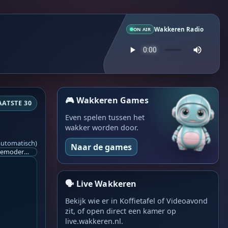
Wakkeren Radio
ON AIR
🎮 Wakkeren Games
AATSTE 30
Even spelen tussen het
wakker worden door.
automatisch)
Naar de games
Ik ben op zoek naar een helpende hand, een menselijk oog, een admin die helpt met controleren of de chat wel correct word gemodereerd word door NoMoSpam. 98% gaat automatisch goed, toch ik dit nooit helemaal loslaten en moet er altijd een mens mee blijven opletten bij elke beslissing die gemaakt word. Waar bestaan de werkzaamheden uit? Mee kijken in admin log kanaal naar alle drugs/porno/scams die voorbij komen en in het geval van een randgevalletje, ingrijpen en b.v. een verwijderd maar wel toegestaan bericht terug plaatsen met een druk op de knop. tsja zo banaal en simpel is het gesteld.. Word je hier blij van? Nee. Strookt het je ego? Nee. Word je er beter van? Nee. Kost het veel tijd? Totaal niet, consistentie en regelmaat is belangrijker dan 'er even voor kunnen gaan zitten'.. het werk is in een paar seconden gepiept.. je checkt puur of AI de juiste beslissing heeft gemaakt.. …
🗣️ Live Wakkeren
Bekijk wie er in Koffietafel of Videoavond
zit, of open direct een kamer op
live.wakkeren.nl.