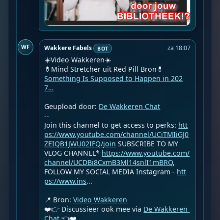
WF
Wakkere Fabels
za 18:07
BOT
☀️Video Wakkeren☀️

Something Is Supposed to Happen in 202
7…
Geupload door: 
De Wakkeren Chat
--

Join this channel to get access to perks: 
htt
ps://www.youtube.com/channel/UCiTMIiGJ0
ZEIQB1JWU02IFQ/join
 SUBSCRIBE TO MY 
VLOG CHANNEL* 
https://www.youtube.com/
channel/UCDBi8CxmB3Ml14snlI1mBRQ
,
FOLLOW MY SOCIAL MEDIA Instagram - 
htt
ps://www.ins
...
📍 Bron: 
Video Wakkeren
❤️👉 Discussieer ook mee via 
De Wakkeren 
Chat
 👈❤️