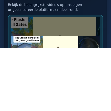
Bekijk de belangrijkste video’s op ons eigen
ongecensureerde platform, en deel rond.
LAATSTE VIDEO