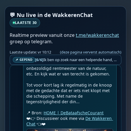
☀️HOME | DeBataafscheCourant☀️

👉
Succes en verroest maar
💬 Nu live in de WakkerenChat
Geupload door: 
De Wakkeren Chat
LAATSTE 30
--

Vaak heb ik gedacht, dat de Here God, de 
Realtime preview vanuit onze
t.me/wakkerenchat
Schepper van alles maar een vreemde 
vogel moet zijn geweest. Volgens de 
groep op telegram.
meeste geschriften zou de mens de kers op 
de taart van zijn schepping zijn, normaal 
Laatste update: vr 10:12
(deze pagina ververst automatisch)
gesproken ben je daar dan zuinig op. 
Ik ben op zoek naar een helpende hand, een menselijk oog, een admin die helpt met controleren of de chat wel correct word gemodereerd word door NoMoSpam. 98% gaat automatisch goed, toch ik dit nooit helemaal loslaten en moet er altijd een mens mee blijven opletten bij elke beslissing die gemaakt word. Waar bestaan de werkzaamheden uit? Mee kijken in admin log kanaal naar alle drugs/porno/scams die voorbij komen en in het geval van een randgevalletje, ingrijpen en b.v. een verwijderd maar wel toegestaan bericht terug plaatsen met een druk op de knop. tsja zo banaal en simpel is het gesteld.. Word je hier blij van? Nee. Strookt het je ego? Nee. Word je er beter van? Nee. Kost het veel tijd? Totaal niet, consistentie en regelmaat is belangrijker dan 'er even voor kunnen gaan zitten'.. het werk is in een paar seconden gepiept.. je checkt puur of AI de juiste beslissing heeft gemaakt.. …
[6/6]
📌 GEPIND
Bovendien werden we aangesteld als 
onbezoldigd rentmeester van de natuur, 
etc. En kijk wat er van terecht is gekomen.

Tot voor kort lag ik regelmatig in de knoop 
met de gedachte dat er iets niet klopt met 
die schepping. Met name de 
tegenstrijdigheid der din...

📍 Bron: 
HOME | DeBataafscheCourant
❤️👉 Discussieer ook mee via 
De Wakkeren 
Chat
 👈❤️