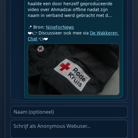
haalde een door henzelf geproduceerde 
video over Ahmadzai offline nadat zijn 
naam in verband werd gebracht met d...

📍 Bron: 
NineForNews
❤️👉 Discussieer ook mee via 
De Wakkeren 
Chat
 👈❤️