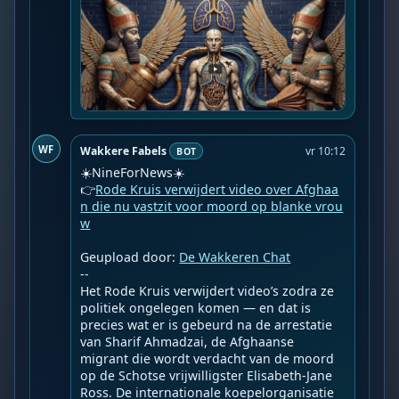
WF
Wakkere Fabels
vr 10:12
BOT
☀️NineForNews☀️

👉
Rode Kruis verwijdert video over Afghaa
n die nu vastzit voor moord op blanke vrou
w
Geupload door: 
De Wakkeren Chat
--

Het Rode Kruis verwijdert video’s zodra ze 
politiek ongelegen komen — en dat is 
precies wat er is gebeurd na de arrestatie 
van Sharif Ahmadzai, de Afghaanse 
migrant die wordt verdacht van de moord 
op de Schotse vrijwilligster Elisabeth-Jane 
Ross. De internationale koepelorganisatie 