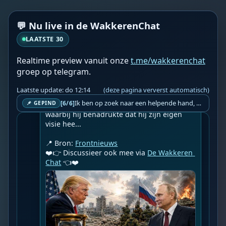
m vrede in Oekraïne te bewerkstelligen, ma
ar de oorlog moet eerst nog verder rijpen
💬 Nu live in de WakkerenChat
Geupload door: 
De Wakkeren Chat
LAATSTE 30
--

Poetin kondigde woensdag tijdens een 
Realtime preview vanuit onze
t.me/wakkerenchat
bijeenkomst in het Kremlin met de leiding 
groep op telegram.
van het ministerie van Defensie 
koelbloedig een grote herschikking van 
Laatste update: do 12:14
(deze pagina ververst automatisch)
Russische commandanten in het gebied 
Ik ben op zoek naar een helpende hand, een menselijk oog, een admin die helpt met controleren of de chat wel correct word gemodereerd word door NoMoSpam. 98% gaat automatisch goed, toch ik dit nooit helemaal loslaten en moet er altijd een mens mee blijven opletten bij elke beslissing die gemaakt word. Waar bestaan de werkzaamheden uit? Mee kijken in admin log kanaal naar alle drugs/porno/scams die voorbij komen en in het geval van een randgevalletje, ingrijpen en b.v. een verwijderd maar wel toegestaan bericht terug plaatsen met een druk op de knop. tsja zo banaal en simpel is het gesteld.. Word je hier blij van? Nee. Strookt het je ego? Nee. Word je er beter van? Nee. Kost het veel tijd? Totaal niet, consistentie en regelmaat is belangrijker dan 'er even voor kunnen gaan zitten'.. het werk is in een paar seconden gepiept.. je checkt puur of AI de juiste beslissing heeft gemaakt.. …
[6/6]
📌 GEPIND
van de speciale militaire operatie aan, 
waarbij hij benadrukte dat hij zijn eigen 
visie hee...

📍 Bron: 
Frontnieuws
❤️👉 Discussieer ook mee via 
De Wakkeren 
Chat
 👈❤️