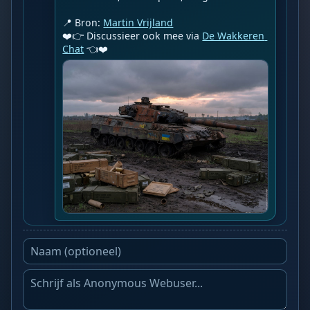
📍 Bron: 
Martin Vrijland
❤️👉 Discussieer ook mee via 
De Wakkeren 
Chat
 👈❤️