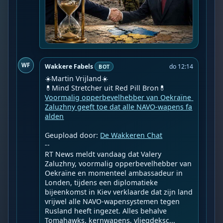
WF
Wakkere Fabels
do 12:14
BOT
☀️Martin Vrijland☀️

Voormalig opperbevelhebber van Oekraïne 
Zaluzhny geeft toe dat alle NAVO-wapens fa
alden
Geupload door: 
De Wakkeren Chat
--

RT News meldt vandaag dat Valery 
Zaluzhny, voormalig opperbevelhebber van 
Oekraïne en momenteel ambassadeur in 
Londen, tijdens een diplomatieke 
bijeenkomst in Kiev verklaarde dat zijn land 
vrijwel alle NAVO-wapensystemen tegen 
Rusland heeft ingezet. Alles behalve 
Tomahawks, kernwapens, vliegdeksc...
