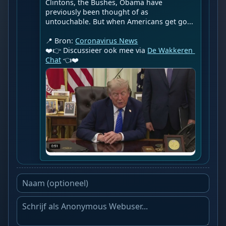
Clintons, the Bushes, Obama have 
previously been thought of as 
untouchable. But when Americans get go...

📍 Bron: 
Coronavirus News
❤️👉 Discussieer ook mee via 
De Wakkeren 
Chat
 👈❤️