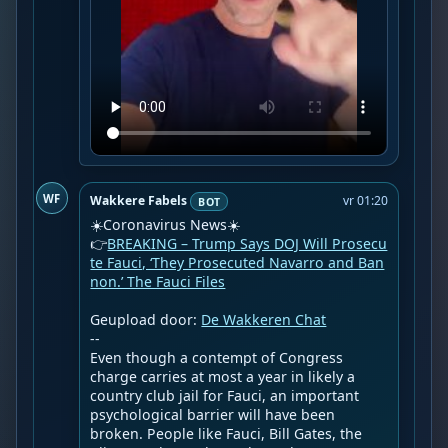
WF
Wakkere Fabels
vr 01:20
BOT
☀️Coronavirus News☀️

👉
BREAKING – Trump Says DOJ Will Prosecu
te Fauci, ‘They Prosecuted Navarro and Ban
non.’ The Fauci Files
Geupload door: 
De Wakkeren Chat
--

Even though a contempt of Congress 
charge carries at most a year in likely a 
country club jail for Fauci, an important 
psychological barrier will have been 
broken. People like Fauci, Bill Gates, the 