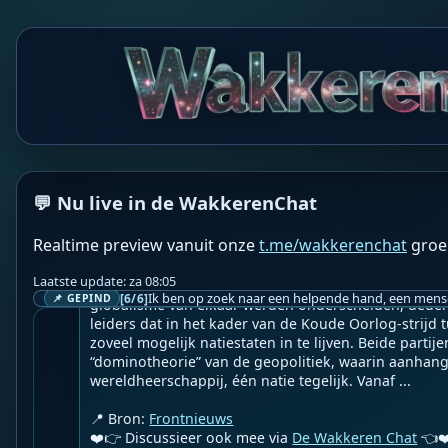
WF
Wakkere Fabels
BOT
☀️Frontnieuws☀️

👉
Het globalisme moet worden verslagen
💬 Nu live in de WakkerenChat
Geupload door: 
De Wakkeren Chat
--

Realtime preview vanuit onze
t.me/wakkerenchat
groe
Tijdens de Koude Oorlog was de wereld echter verde
Unie en de Verenigde Staten, tussen communisme en 
Laatste update: za 08:05
gesloten economieën en open markten. Voor zover n
[6/6]
📌 GEPIND
globalisme van elkaar werden onderscheiden, deden 
leiders dat in het kader van de Koude Oorlog-strijd
zoveel mogelijk natiestaten in te lijven. Beide parti
“dominotheorie” van de geopolitiek, waarin aanhang
wereldheerschappij, één natie tegelijk. Vanaf ...

📍 Bron: 
Frontnieuws
❤️👉 Discussieer ook mee via 
De Wakkeren Chat
 👈❤