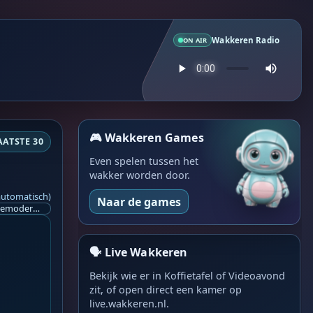
Wakkeren Radio
ON AIR
🎮 Wakkeren Games
AATSTE 30
Even spelen tussen het
wakker worden door.
automatisch)
Naar de games
Ik ben op zoek naar een helpende hand, een menselijk oog, een admin die helpt met controleren of de chat wel correct word gemodereerd word door NoMoSpam. 98% gaat automatisch goed, toch ik dit nooit helemaal loslaten en moet er altijd een mens mee blijven opletten bij elke beslissing die gemaakt word. Waar bestaan de werkzaamheden uit? Mee kijken in admin log kanaal naar alle drugs/porno/scams die voorbij komen en in het geval van een randgevalletje, ingrijpen en b.v. een verwijderd maar wel toegestaan bericht terug plaatsen met een druk op de knop. tsja zo banaal en simpel is het gesteld.. Word je hier blij van? Nee. Strookt het je ego? Nee. Word je er beter van? Nee. Kost het veel tijd? Totaal niet, consistentie en regelmaat is belangrijker dan 'er even voor kunnen gaan zitten'.. het werk is in een paar seconden gepiept.. je checkt puur of AI de juiste beslissing heeft gemaakt.. …
🗣️ Live Wakkeren
Bekijk wie er in Koffietafel of Videoavond
zit, of open direct een kamer op
live.wakkeren.nl.