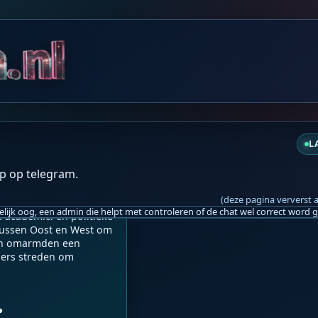
za 08:04
L
p op telegram.
eld tussen de Sovjet-
vrijheid, tussen 
(deze pagina ververst 
ationalisme en 
academici en politieke 
 tussen Oost en West om 
jen omarmden een 
ers streden om 
️