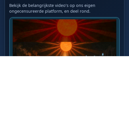
Bekijk de belangrijkste video’s op ons eigen
ongecensureerde platform, en deel rond.
LAATSTE VIDEO