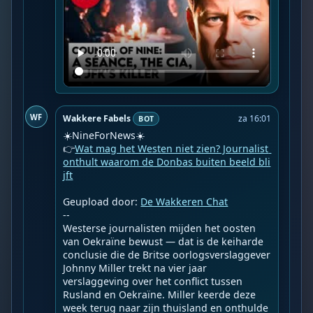
WF
Wakkere Fabels
za 16:01
BOT
☀️NineForNews☀️

👉
Wat mag het Westen niet zien? Journalist 
onthult waarom de Donbas buiten beeld bli
jft
Geupload door: 
De Wakkeren Chat
--

Westerse journalisten mijden het oosten 
van Oekraïne bewust — dat is de keiharde 
conclusie die de Britse oorlogsverslaggever 
Johnny Miller trekt na vier jaar 
verslaggeving over het conflict tussen 
Rusland en Oekraïne. Miller keerde deze 
week terug naar zijn thuisland en onthulde 