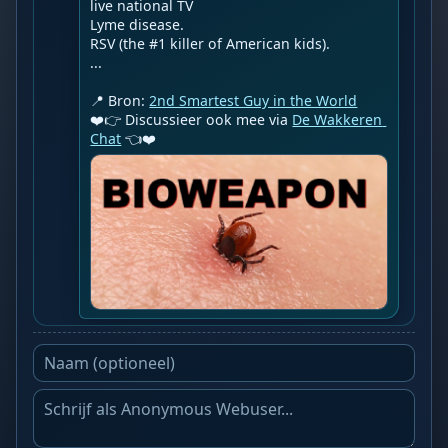
live national TV

Lyme disease.

RSV (the #1 killer of American kids).

...

📍 Bron: 
2nd Smartest Guy in the World
❤️👉 Discussieer ook mee via 
De Wakkeren 
Chat
 👈❤️