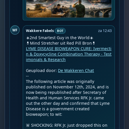
WF
Wakkere Fabels
za 12:43
BOT
☀️2nd Smartest Guy in the World☀️

LYME DISEASE BIOWEAPON CURE: Ivermecti
n & Doxycycline Combination Therapy - Test
imonials & Research
Geupload door: 
De Wakkeren Chat
--

The following article was originally 
published on November 12th, 2024, and is 
now being republished after Secretary of 
Health and Human Services RFK Jr. came 
out the other day and confirmed that Lyme 
Disease is a government created 
bioweapon; to wit:

🚨 SHOCKING: RFK Jr. just dropped this on 