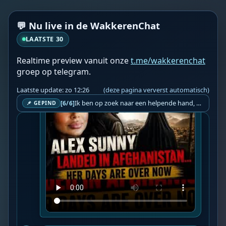
skin. I’m honestly petrified for her. And it’s 
got me thinking that we really...

💬 Nu live in de WakkerenChat
📍 Bron: 
Video Wakkeren
LAATSTE 30
❤️👉 Discussieer ook mee via 
De Wakkeren 
Chat
 👈❤️
Realtime preview vanuit onze
t.me/wakkerenchat
groep op telegram.
Laatste update: zo 12:26
(deze pagina ververst automatisch)
Ik ben op zoek naar een helpende hand, een menselijk oog, een admin die helpt met controleren of de chat wel correct word gemodereerd word door NoMoSpam. 98% gaat automatisch goed, toch ik dit nooit helemaal loslaten en moet er altijd een mens mee blijven opletten bij elke beslissing die gemaakt word. Waar bestaan de werkzaamheden uit? Mee kijken in admin log kanaal naar alle drugs/porno/scams die voorbij komen en in het geval van een randgevalletje, ingrijpen en b.v. een verwijderd maar wel toegestaan bericht terug plaatsen met een druk op de knop. tsja zo banaal en simpel is het gesteld.. Word je hier blij van? Nee. Strookt het je ego? Nee. Word je er beter van? Nee. Kost het veel tijd? Totaal niet, consistentie en regelmaat is belangrijker dan 'er even voor kunnen gaan zitten'.. het werk is in een paar seconden gepiept.. je checkt puur of AI de juiste beslissing heeft gemaakt.. …
[6/6]
📌 GEPIND