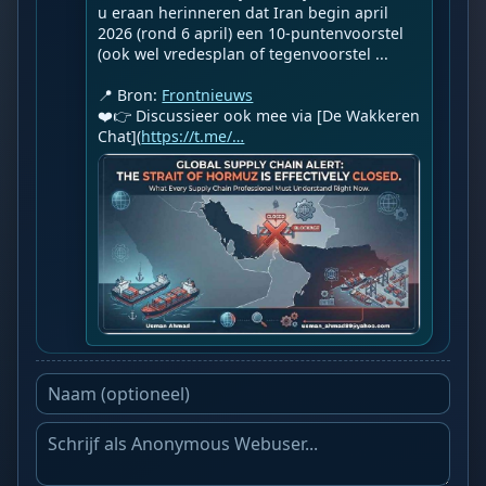
u eraan herinneren dat Iran begin april 
2026 (rond 6 april) een 10-puntenvoorstel 
(ook wel vredesplan of tegenvoorstel ...

📍 Bron: 
Frontnieuws
❤️👉 Discussieer ook mee via [De Wakkeren 
Chat](
https://t.me/…