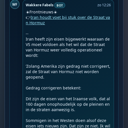
WF
Wakkere Fabels
zo 12:26
BOT
☀️Frontnieuws☀️

👉
Iran houdt voet bij stuk over de Straat va
n Hormuz
--

Iran heeft zijn eisen bijgewerkt waaraan de 
VS moet voldoen als het wil dat de Straat 
van Hormuz weer volledig operationeel 
wordt:

‘Zolang Amerika zijn gedrag niet corrigeert, 
zal de Straat van Hormuz niet worden 
geopend.

Gedrag corrigeren betekent:

Dit zijn de eisen van het Iraanse volk, dat al 
160 dagen onophoudelijk op de pleinen en 
in de straten aanwezig is.

Sommigen in het Westen doen alsof deze 
eisen iets nieuws zijn. Dat zijn ze niet. Ik wil 