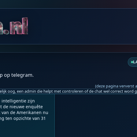
za 09:57
L
t voor de mensheid, en d
p op telegram.
(deze pagina ververst 
telligentie zijn 
Uit de nieuwe enquête 
nt van de Amerikanen nu 
g ten opzichte van 31 