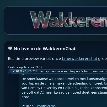
WF
Wakkere Fabels
BOT
💬 Nu live in de WakkerenChat
☀️Frontnieuws☀️

👉
Vijftien manieren waarop AI een bedreiging vorm
Realtime preview vanuit onze
t.me/wakkerenchat
groe
e overgrote meerderheid kent er slechts vijf
Laatste update: za 09:57
Geupload door: 
De Wakkeren Chat
[6/6]
📌 GEPIND
--

De Amerikaanse wittebroodsweken met kunstmatige in
voorbij, en de cijfers maken de scheiding officieel. 
van Bentley University en Gallup blijkt dat 39 proce
gelooft dat AI meer kwaad dan goed doet, een stijgin
proc...

📍 Bron: 
Frontnieuws