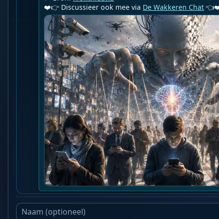
❤️👉 Discussieer ook mee via 
De Wakkeren Chat
 👈❤