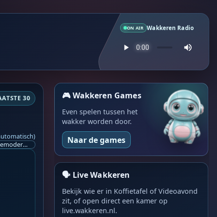
Wakkeren Radio
ON AIR
🎮 Wakkeren Games
AATSTE 30
Even spelen tussen het
wakker worden door.
automatisch)
Naar de games
Ik ben op zoek naar een helpende hand, een menselijk oog, een admin die helpt met controleren of de chat wel correct word gemodereerd word door NoMoSpam. 98% gaat automatisch goed, toch ik dit nooit helemaal loslaten en moet er altijd een mens mee blijven opletten bij elke beslissing die gemaakt word. Waar bestaan de werkzaamheden uit? Mee kijken in admin log kanaal naar alle drugs/porno/scams die voorbij komen en in het geval van een randgevalletje, ingrijpen en b.v. een verwijderd maar wel toegestaan bericht terug plaatsen met een druk op de knop. tsja zo banaal en simpel is het gesteld.. Word je hier blij van? Nee. Strookt het je ego? Nee. Word je er beter van? Nee. Kost het veel tijd? Totaal niet, consistentie en regelmaat is belangrijker dan 'er even voor kunnen gaan zitten'.. het werk is in een paar seconden gepiept.. je checkt puur of AI de juiste beslissing heeft gemaakt.. …
🗣️ Live Wakkeren
Bekijk wie er in Koffietafel of Videoavond
zit, of open direct een kamer op
live.wakkeren.nl.