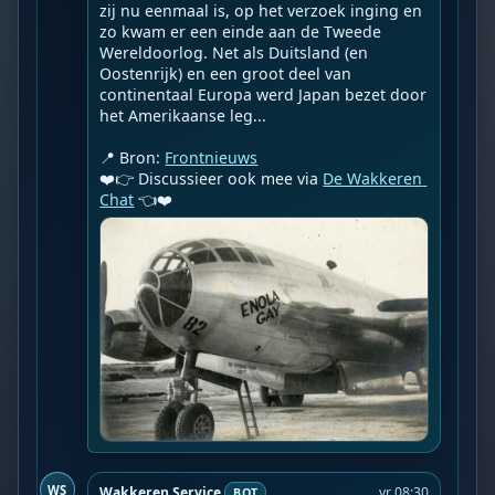
zij nu eenmaal is, op het verzoek inging en 
zo kwam er een einde aan de Tweede 
Wereldoorlog. Net als Duitsland (en 
Oostenrijk) en een groot deel van 
continentaal Europa werd Japan bezet door 
het Amerikaanse leg...

📍 Bron: 
Frontnieuws
❤️👉 Discussieer ook mee via 
De Wakkeren 
Chat
 👈❤️
WS
Wakkeren Service
vr 08:30
BOT