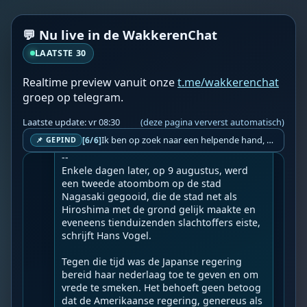
megadonoren wel worden nagekomen, 
want zodra een politicus op deze manier 
💬 Nu live in de WakkerenChat
een ambt heeft veroverd, is hij daarna voor 
altijd van hen af…
LAATSTE 30
Realtime preview vanuit onze
t.me/wakkerenchat
WF
Wakkere Fabels
vr 07:20
BOT
groep op telegram.
☀️Frontnieuws☀️

👉
Een nucleaire wat?
Laatste update: vr 08:30
(deze pagina ververst automatisch)
Ik ben op zoek naar een helpende hand, een menselijk oog, een admin die helpt met controleren of de chat wel correct word gemodereerd word door NoMoSpam. 98% gaat automatisch goed, toch ik dit nooit helemaal loslaten en moet er altijd een mens mee blijven opletten bij elke beslissing die gemaakt word. Waar bestaan de werkzaamheden uit? Mee kijken in admin log kanaal naar alle drugs/porno/scams die voorbij komen en in het geval van een randgevalletje, ingrijpen en b.v. een verwijderd maar wel toegestaan bericht terug plaatsen met een druk op de knop. tsja zo banaal en simpel is het gesteld.. Word je hier blij van? Nee. Strookt het je ego? Nee. Word je er beter van? Nee. Kost het veel tijd? Totaal niet, consistentie en regelmaat is belangrijker dan 'er even voor kunnen gaan zitten'.. het werk is in een paar seconden gepiept.. je checkt puur of AI de juiste beslissing heeft gemaakt.. …
[6/6]
📌 GEPIND
Geupload door: 
De Wakkeren Chat
--

Enkele dagen later, op 9 augustus, werd 
een tweede atoombom op de stad 
Nagasaki gegooid, die de stad net als 
Hiroshima met de grond gelijk maakte en 
eveneens tienduizenden slachtoffers eiste, 
schrijft Hans Vogel.

Tegen die tijd was de Japanse regering 
bereid haar nederlaag toe te geven en om 
vrede te smeken. Het behoeft geen betoog 
dat de Amerikaanse regering, genereus als 