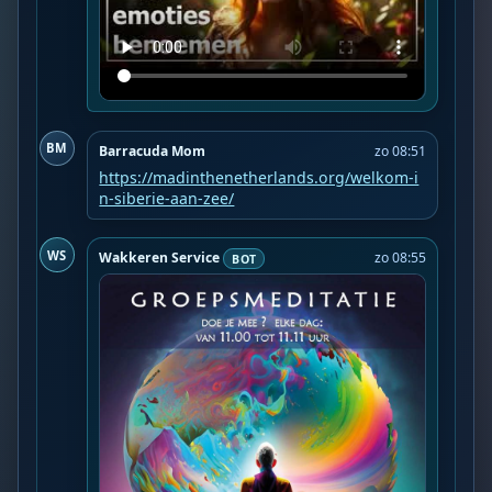
BM
Barracuda Mom
zo 08:51
https://madinthenetherlands.org/welkom-i
n-siberie-aan-zee/
WS
Wakkeren Service
zo 08:55
BOT