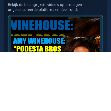
Bekijk de belangrijkste video’s op ons eigen
ongecensureerde platform, en deel rond.
LAATSTE VIDEO