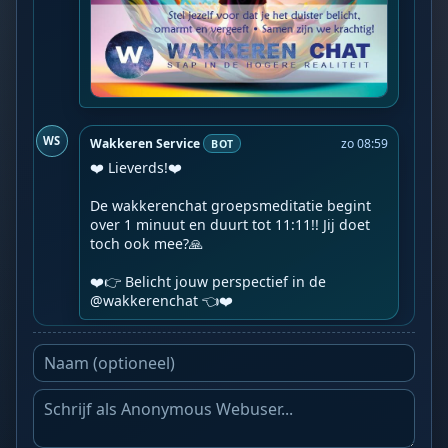
WS
Wakkeren Service
zo 08:59
BOT
❤️ Lieverds!❤️

De wakkerenchat groepsmeditatie begint 
over 1 minuut en duurt tot 11:11!! Jij doet 
toch ook mee?🙏

❤️👉 Belicht jouw perspectief in de 
@wakkerenchat 👈❤️️