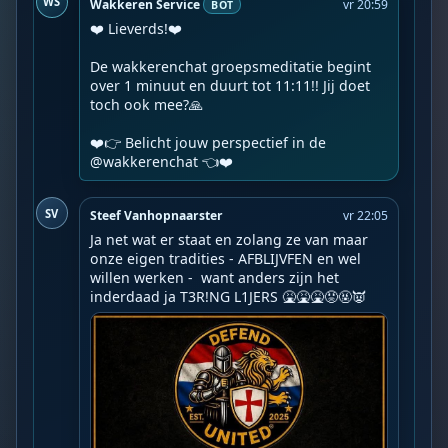
WS
Wakkeren Service
vr 20:59
BOT
❤️ Lieverds!❤️

De wakkerenchat groepsmeditatie begint 
over 1 minuut en duurt tot 11:11!! Jij doet 
toch ook mee?🙏

❤️👉 Belicht jouw perspectief in de 
@wakkerenchat 👈❤️️
SV
Steef Vanhopnaarster
vr 22:05
Ja net wat er staat en zolang ze van maar 
onze eigen tradities - AFBLIJVFEN en wel 
willen werken -  want anders zijn het 
inderdaad ja T3R!NG L1JERS 🤮🤮🤮😡🤬👿