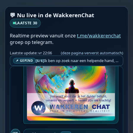
💬 Nu live in de WakkerenChat
LAATSTE 30
WS
Wakkeren Service
vr 20:55
BOT
Realtime preview vanuit onze
t.me/wakkerenchat
groep op telegram.
Laatste update: vr 22:06
(deze pagina ververst automatisch)
Ik ben op zoek naar een helpende hand, een menselijk oog, een admin die helpt met controleren of de chat wel correct word gemodereerd word door NoMoSpam. 98% gaat automatisch goed, toch ik dit nooit helemaal loslaten en moet er altijd een mens mee blijven opletten bij elke beslissing die gemaakt word. Waar bestaan de werkzaamheden uit? Mee kijken in admin log kanaal naar alle drugs/porno/scams die voorbij komen en in het geval van een randgevalletje, ingrijpen en b.v. een verwijderd maar wel toegestaan bericht terug plaatsen met een druk op de knop. tsja zo banaal en simpel is het gesteld.. Word je hier blij van? Nee. Strookt het je ego? Nee. Word je er beter van? Nee. Kost het veel tijd? Totaal niet, consistentie en regelmaat is belangrijker dan 'er even voor kunnen gaan zitten'.. het werk is in een paar seconden gepiept.. je checkt puur of AI de juiste beslissing heeft gemaakt.. …
[6/6]
📌 GEPIND