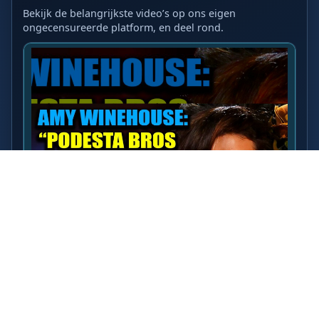
Bekijk de belangrijkste video’s op ons eigen
ongecensureerde platform, en deel rond.
LAATSTE VIDEO