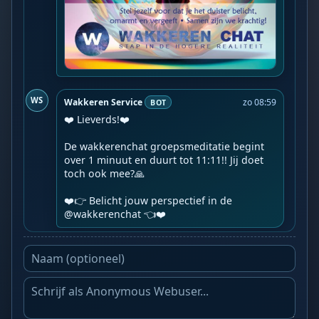
WS
Wakkeren Service
zo 08:59
BOT
❤️ Lieverds!❤️

De wakkerenchat groepsmeditatie begint 
over 1 minuut en duurt tot 11:11!! Jij doet 
toch ook mee?🙏

❤️👉 Belicht jouw perspectief in de 
@wakkerenchat 👈❤️️