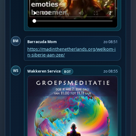
BM
Barracuda Mom
zo 08:51
https://madinthenetherlands.org/welkom-i
n-siberie-aan-zee/
WS
Wakkeren Service
zo 08:55
BOT