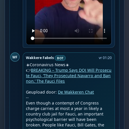
WF
Wakkere Fabels
vr 01:20
BOT
☀️Coronavirus News☀️

👉
BREAKING – Trump Says DOJ Will Prosecu
te Fauci, ‘They Prosecuted Navarro and Ban
non.’ The Fauci Files
Geupload door: 
De Wakkeren Chat
--

Even though a contempt of Congress 
charge carries at most a year in likely a 
country club jail for Fauci, an important 
psychological barrier will have been 
broken. People like Fauci, Bill Gates, the 