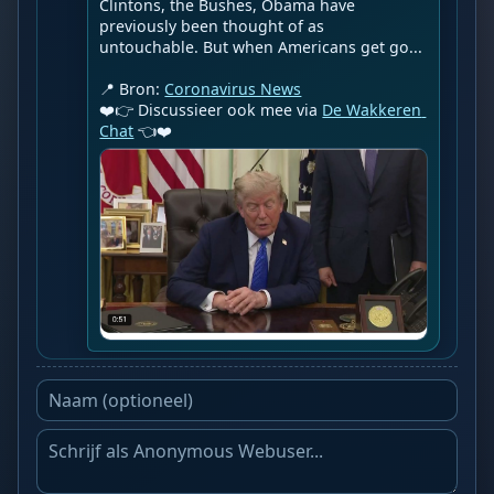
Clintons, the Bushes, Obama have 
previously been thought of as 
untouchable. But when Americans get go...

📍 Bron: 
Coronavirus News
❤️👉 Discussieer ook mee via 
De Wakkeren 
Chat
 👈❤️