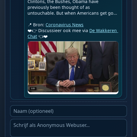
Clintons, the Bushes, Obama have 
previously been thought of as 
untouchable. But when Americans get go...

📍 Bron: 
Coronavirus News
❤️👉 Discussieer ook mee via 
De Wakkeren 
Chat
 👈❤️