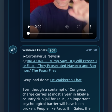
WF
Wakkere Fabels
vr 01:20
BOT
☀️Coronavirus News☀️

👉
BREAKING – Trump Says DOJ Will Prosecu
te Fauci, ‘They Prosecuted Navarro and Ban
non.’ The Fauci Files
Geupload door: 
De Wakkeren Chat
--

Even though a contempt of Congress 
charge carries at most a year in likely a 
country club jail for Fauci, an important 
psychological barrier will have been 
broken. People like Fauci, Bill Gates, the 