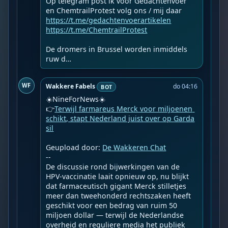
Op telegram post ik voor Gedachtenvoer 
https://t.me/gedachtenvoerartikelen
https://t.me/ChemtrailProtest
De dromers in Brussel worden inmiddels 
ruw d…
WF
Wakkere Fabels
do 04:16
BOT
☀️NineForNews☀️

👉
Terwijl farmareus Merck voor miljoenen 
schikt, stapt Nederland juist over op Garda
sil
Geupload door: 
De Wakkeren Chat
--

De discussie rond bijwerkingen van de 
HPV-vaccinatie laait opnieuw op, nu blijkt 
dat farmaceutisch gigant Merck stilletjes 
meer dan tweehonderd rechtszaken heeft 
geschikt voor een bedrag van ruim 50 
miljoen dollar — terwijl de Nederlandse 
overheid en reguliere media het publiek 