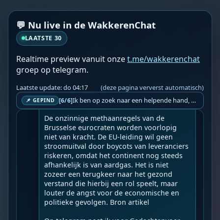
WF
Wakkere Fabels
do 02:10
BOT
💬 Nu live in de WakkerenChat
☀️Create a Better World☀️

LAATSTE 30
EU zwicht voor waanzinnige methaanboete
s.
Realtime preview vanuit onze
t.me/wakkerenchat
groep op telegram.
Geupload door: 
De Wakkeren Chat
--

Laatste update: do 04:17
(deze pagina ververst automatisch)
Wereldwijde ‘Staatsgreep’ 6 jaar sinds 17-
03-2020 zichtbare dictatuur.

Ik ben op zoek naar een helpende hand, een menselijk oog, een admin die helpt met controleren of de chat wel correct word gemodereerd word door NoMoSpam. 98% gaat automatisch goed, toch ik dit nooit helemaal loslaten en moet er altijd een mens mee blijven opletten bij elke beslissing die gemaakt word. Waar bestaan de werkzaamheden uit? Mee kijken in admin log kanaal naar alle drugs/porno/scams die voorbij komen en in het geval van een randgevalletje, ingrijpen en b.v. een verwijderd maar wel toegestaan bericht terug plaatsen met een druk op de knop. tsja zo banaal en simpel is het gesteld.. Word je hier blij van? Nee. Strookt het je ego? Nee. Word je er beter van? Nee. Kost het veel tijd? Totaal niet, consistentie en regelmaat is belangrijker dan 'er even voor kunnen gaan zitten'.. het werk is in een paar seconden gepiept.. je checkt puur of AI de juiste beslissing heeft gemaakt.. …
[6/6]
📌 GEPIND
De onzinnige methaanregels van de 
Brusselse eurocraten worden voorlopig 
niet van kracht. De EU-leiding wil geen 
stroomuitval door boycots van leveranciers 
riskeren, omdat het continent nog steeds 
afhankelijk is van aardgas. Het is niet 
zozeer een terugkeer naar het gezond 
verstand die hierbij een rol speelt, maar 
louter de angst voor de economische en 
politieke gevolgen. Bron artikel
