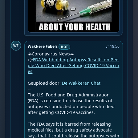
WF
Wakkere Fabels
vr 18:56
BOT
☀️Coronavirus News☀️

👉
FDA Withholding Autopsy Results on Peo
ple Who Died After Getting COVID-19 Vaccin
es
Geupload door: 
De Wakkeren Chat
--

The U.S. Food and Drug Administration 
(FDA) is refusing to release the results of 
autopsies conducted on people who died 
after getting COVID-19 vaccines.

The FDA says it is barred from releasing 
medical files, but a drug safety advocate 
says that it could release the autopsies with 