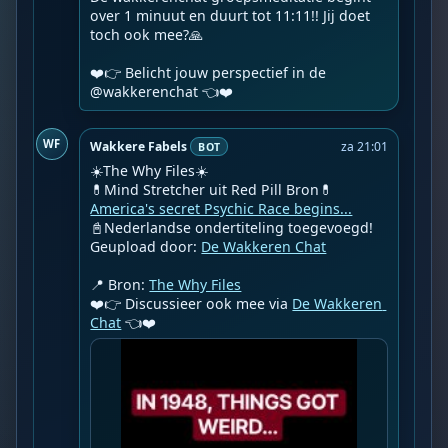
over 1 minuut en duurt tot 11:11!! Jij doet 
toch ook mee?🙏

❤️👉 Belicht jouw perspectief in de 
@wakkerenchat 👈❤️️
WF
Wakkere Fabels
za 21:01
BOT
☀️The Why Files☀️

America's secret Psychic Race begins...
📓Nederlandse ondertiteling toegevoegd!

Geupload door: 
De Wakkeren Chat
📍 Bron: 
The Why Files
❤️👉 Discussieer ook mee via 
De Wakkeren 
Chat
 👈❤️