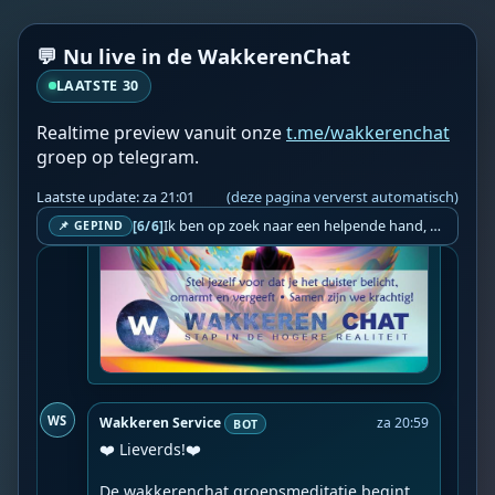
WS
Wakkeren Service
za 20:55
BOT
💬 Nu live in de WakkerenChat
LAATSTE 30
Realtime preview vanuit onze
t.me/wakkerenchat
groep op telegram.
Laatste update: za 21:01
(deze pagina ververst automatisch)
Ik ben op zoek naar een helpende hand, een menselijk oog, een admin die helpt met controleren of de chat wel correct word gemodereerd word door NoMoSpam. 98% gaat automatisch goed, toch ik dit nooit helemaal loslaten en moet er altijd een mens mee blijven opletten bij elke beslissing die gemaakt word. Waar bestaan de werkzaamheden uit? Mee kijken in admin log kanaal naar alle drugs/porno/scams die voorbij komen en in het geval van een randgevalletje, ingrijpen en b.v. een verwijderd maar wel toegestaan bericht terug plaatsen met een druk op de knop. tsja zo banaal en simpel is het gesteld.. Word je hier blij van? Nee. Strookt het je ego? Nee. Word je er beter van? Nee. Kost het veel tijd? Totaal niet, consistentie en regelmaat is belangrijker dan 'er even voor kunnen gaan zitten'.. het werk is in een paar seconden gepiept.. je checkt puur of AI de juiste beslissing heeft gemaakt.. …
[6/6]
📌 GEPIND
WS
Wakkeren Service
za 20:59
BOT
❤️ Lieverds!❤️

De wakkerenchat groepsmeditatie begint 