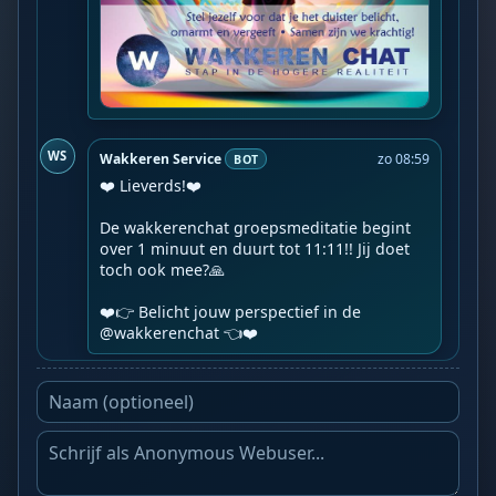
WS
Wakkeren Service
zo 08:59
BOT
❤️ Lieverds!❤️

De wakkerenchat groepsmeditatie begint 
over 1 minuut en duurt tot 11:11!! Jij doet 
toch ook mee?🙏

❤️👉 Belicht jouw perspectief in de 
@wakkerenchat 👈❤️️