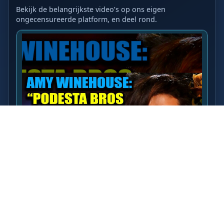
Bekijk de belangrijkste video’s op ons eigen
ongecensureerde platform, en deel rond.
LAATSTE VIDEO