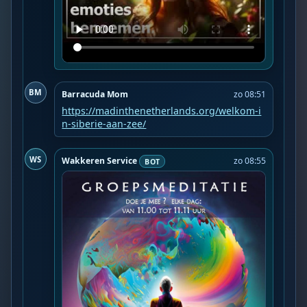
BM
Barracuda Mom
zo 08:51
https://madinthenetherlands.org/welkom-i
n-siberie-aan-zee/
WS
Wakkeren Service
zo 08:55
BOT