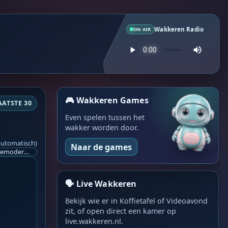
Wakkeren Radio
ON AIR
🎮 Wakkeren Games
AATSTE 30
Even spelen tussen het
wakker worden door.
automatisch)
Naar de games
Ik ben op zoek naar een helpende hand, een menselijk oog, een admin die helpt met controleren of de chat wel correct word gemodereerd word door NoMoSpam. 98% gaat automatisch goed, toch ik dit nooit helemaal loslaten en moet er altijd een mens mee blijven opletten bij elke beslissing die gemaakt word. Waar bestaan de werkzaamheden uit? Mee kijken in admin log kanaal naar alle drugs/porno/scams die voorbij komen en in het geval van een randgevalletje, ingrijpen en b.v. een verwijderd maar wel toegestaan bericht terug plaatsen met een druk op de knop. tsja zo banaal en simpel is het gesteld.. Word je hier blij van? Nee. Strookt het je ego? Nee. Word je er beter van? Nee. Kost het veel tijd? Totaal niet, consistentie en regelmaat is belangrijker dan 'er even voor kunnen gaan zitten'.. het werk is in een paar seconden gepiept.. je checkt puur of AI de juiste beslissing heeft gemaakt.. …
🗣️ Live Wakkeren
Bekijk wie er in Koffietafel of Videoavond
zit, of open direct een kamer op
live.wakkeren.nl.