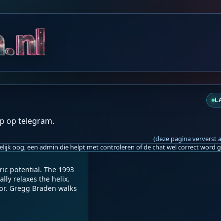
do 18:30
L
p op telegram.
wire Your DNA | Gregg B
(deze pagina ververst 
tric potential. The 1993 
y relaxes the helix. 
or. Gregg Braden walks 