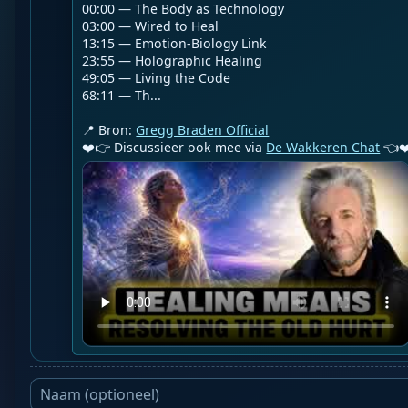
00:00 — The Body as Technology

03:00 — Wired to Heal

13:15 — Emotion-Biology Link

23:55 — Holographic Healing

49:05 — Living the Code

68:11 — Th...

📍 Bron: 
Gregg Braden Official
❤️👉 Discussieer ook mee via 
De Wakkeren Chat
 👈❤