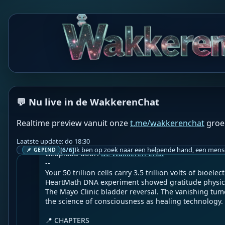
WF
Wakkere Fabels
BOT
💬 Nu live in de WakkerenChat
☀️Gregg Braden Official☀️

Realtime preview vanuit onze
t.me/wakkerenchat
groe
Scientists Were Wrong: Your Emotions Physically Re
raden
Laatste update: do 18:30
📓Nederlandse ondertiteling toegevoegd!

[6/6]
📌 GEPIND
Geupload door: 
De Wakkeren Chat
--

Your 50 trillion cells carry 3.5 trillion volts of bioelec
HeartMath DNA experiment showed gratitude physicall
The Mayo Clinic bladder reversal. The vanishing tum
the science of consciousness as healing technology.

📍 CHAPTERS
