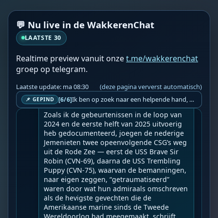
📍 Bron: 
Frontnieuws
💬 Nu live in de WakkerenChat
❤️👉 Discussieer ook mee via [De Wakkeren 
Chat](
https://t.me/…
LAATSTE 30
Realtime preview vanuit onze
t.me/wakkerenchat
WF
Wakkere Fabels
ma 08:03
BOT
groep op telegram.
☀️Frontnieuws☀️

👉
Grote woorden van onwetende dwazen
Laatste update: ma 08:30
(deze pagina ververst automatisch)
Ik ben op zoek naar een helpende hand, een menselijk oog, een admin die helpt met controleren of de chat wel correct word gemodereerd word door NoMoSpam. 98% gaat automatisch goed, toch ik dit nooit helemaal loslaten en moet er altijd een mens mee blijven opletten bij elke beslissing die gemaakt word. Waar bestaan de werkzaamheden uit? Mee kijken in admin log kanaal naar alle drugs/porno/scams die voorbij komen en in het geval van een randgevalletje, ingrijpen en b.v. een verwijderd maar wel toegestaan bericht terug plaatsen met een druk op de knop. tsja zo banaal en simpel is het gesteld.. Word je hier blij van? Nee. Strookt het je ego? Nee. Word je er beter van? Nee. Kost het veel tijd? Totaal niet, consistentie en regelmaat is belangrijker dan 'er even voor kunnen gaan zitten'.. het werk is in een paar seconden gepiept.. je checkt puur of AI de juiste beslissing heeft gemaakt.. …
[6/6]
📌 GEPIND
--

Zoals ik de gebeurtenissen in de loop van 
2024 en de eerste helft van 2025 uitvoerig 
heb gedocumenteerd, joegen de nederige 
Jemenieten twee opeenvolgende CSG’s weg 
uit de Rode Zee — eerst de USS Brave Sir 
Robin (CVN-69), daarna de USS Trembling 
Puppy (CVN-75), waarvan de bemanningen, 
naar eigen zeggen, “getraumatiseerd” 
waren door wat hun admiraals omschreven 
als de hevigste gevechten die de 
Amerikaanse marine sinds de Tweede 
Wereldoorlog had meegemaakt, schrijft 