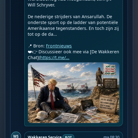
Will Schryver.

De nederige strijders van Ansarullah. De 
onderste sport op de ladder van potentiële 
Amerikaanse tegenstanders. En toch zijn zij 
tot op de da...

📍 Bron: 
Frontnieuws
❤️👉 Discussieer ook mee via [De Wakkeren 
Chat](
https://t.me/…
WS
Wakkeren Service
ma 08:30
BOT