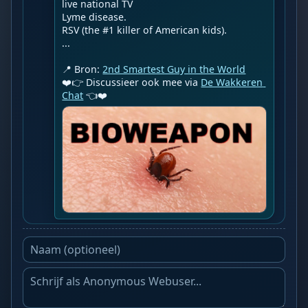
live national TV

Lyme disease.

RSV (the #1 killer of American kids).

...

📍 Bron: 
2nd Smartest Guy in the World
❤️👉 Discussieer ook mee via 
De Wakkeren 
Chat
 👈❤️