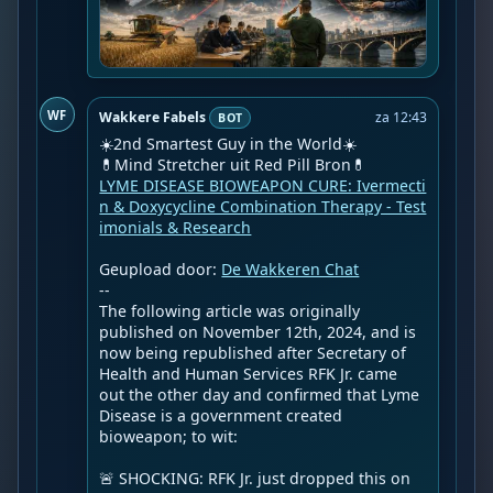
WF
Wakkere Fabels
za 12:43
BOT
☀️2nd Smartest Guy in the World☀️

LYME DISEASE BIOWEAPON CURE: Ivermecti
n & Doxycycline Combination Therapy - Test
imonials & Research
Geupload door: 
De Wakkeren Chat
--

The following article was originally 
published on November 12th, 2024, and is 
now being republished after Secretary of 
Health and Human Services RFK Jr. came 
out the other day and confirmed that Lyme 
Disease is a government created 
bioweapon; to wit:

🚨 SHOCKING: RFK Jr. just dropped this on 