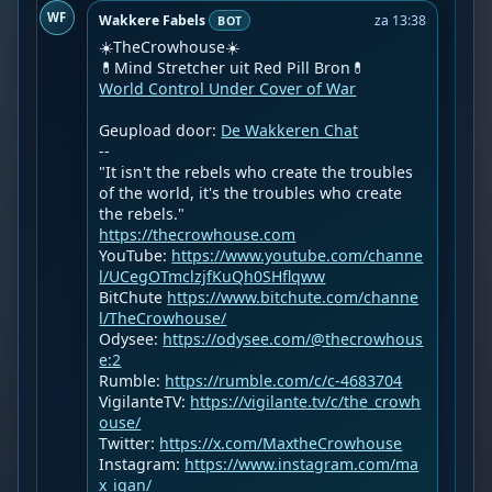
WF
Wakkere Fabels
za 13:38
BOT
☀️TheCrowhouse☀️

World Control Under Cover of War
Geupload door: 
De Wakkeren Chat
--

"It isn't the rebels who create the troubles 
of the world, it's the troubles who create 
https://thecrowhouse.com
YouTube: 
https://www.youtube.com/channe
l/UCegOTmclzjfKuQh0SHflqww
BitChute 
https://www.bitchute.com/channe
l/TheCrowhouse/
Odysee: 
https://odysee.com/@thecrowhous
e:2
Rumble: 
https://rumble.com/c/c-4683704
VigilanteTV: 
https://vigilante.tv/c/the_crowh
ouse/
Twitter: 
https://x.com/MaxtheCrowhouse
Instagram: 
https://www.instagram.com/ma
x_igan/