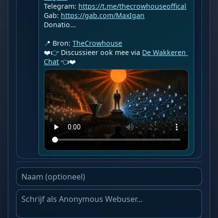
Telegram: 
https://t.me/thecrowhouseoffical
Gab: 
https://gab.com/MaxIgan
Donatio...

📍 Bron: 
TheCrowhouse
❤️👉 Discussieer ook mee via 
De Wakkeren 
Chat
 👈❤️