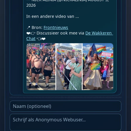
2026

In een andere video van ...

📍 Bron: 
Frontnieuws
❤️👉 Discussieer ook mee via 
De Wakkeren 
Chat
 👈❤️