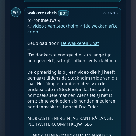
WF
Wakkere Fabels
do 07:13
BOT
☀️Frontnieuws☀️

👉
Video’s van Stockholm Pride wekken afke
er op
Geupload door: 
De Wakkeren Chat
--

“De donkerste energie die ik in lange tijd 
heb gevoeld”, schrijft influencer Nick Alinia.

De opmerking is bij een video die hij heeft 
gemaakt tijdens de Stockholm Pride van dit 
jaar. Het filmpje toont een deel van de 
prideparade in Stockholm dat bestaat uit 
homoseksuele mannen wiens fetisj het is 
om zich te verkleden als honden met leren 
hondenmaskers, bericht Fria Tider.

MÖRKASTE ENERGIN JAG KÄNT PÅ LÄNGE. 
PIC.TWITTER.COM/KTKOJWT5B6

— NICK ALINIA (@NICKALINIA) AUGUST 3, 