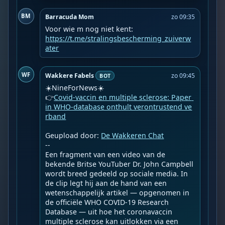
BM
Barracuda Mom
zo 09:35
https://t.me/stralingsbescherming_zuiverw
ater
WF
Wakkere Fabels
zo 09:45
BOT
☀️NineForNews☀️

👉
Covid-vaccin en multiple sclerose: Paper 
in WHO-database onthult verontrustend ve
rband
Geupload door: 
De Wakkeren Chat
--

Een fragment van een video van de 
bekende Britse YouTuber Dr. John Campbell 
wordt breed gedeeld op sociale media. In 
de clip legt hij aan de hand van een 
wetenschappelijk artikel — opgenomen in 
de officiële WHO COVID-19 Research 
Database — uit hoe het coronavaccin 
multiple sclerose kan uitlokken via een 