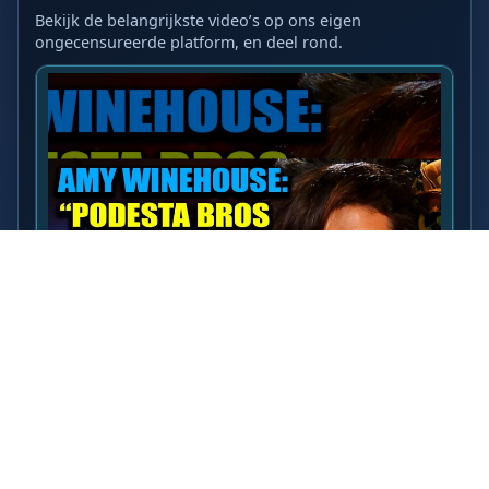
Bekijk de belangrijkste video’s op ons eigen
ongecensureerde platform, en deel rond.
LAATSTE VIDEO