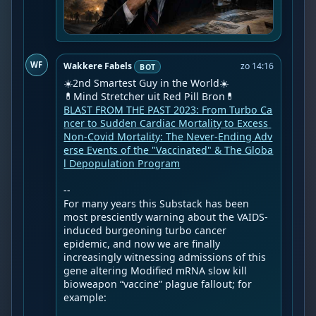
WF
Wakkere Fabels
zo 14:16
BOT
☀️2nd Smartest Guy in the World☀️

BLAST FROM THE PAST 2023: From Turbo Ca
ncer to Sudden Cardiac Mortality to Excess 
Non-Covid Mortality: The Never-Ending Adv
erse Events of the "Vaccinated" & The Globa
l Depopulation Program
--

For many years this Substack has been 
most presciently warning about the VAIDS-
induced burgeoning turbo cancer 
epidemic, and now we are finally 
increasingly witnessing admissions of this 
gene altering Modified mRNA slow kill 
bioweapon “vaccine” plague fallout; for 
example:
