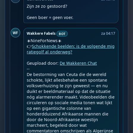
Zijn ze zo gestoord?

Geen boer = geen voer.
WF
Wakkere Fabels
za 04:17
BOT
☀️NineForNews☀️

👉
Schokkende beelden: is de volgende mig
ratiegolf al onderweg?
Geupload door: 
De Wakkeren Chat
--

De bestorming van Ceuta die de wereld 
schokte, lijkt allesbehalve een spontane 
volksverhuizing te zijn geweest — en nu 
duikt er beeldmateriaal op dat de situatie 
nóg alarmerender maakt. Videobeelden die 
circuleren op sociale media tonen wat lijkt 
op een gigantische colonne van 
honderdduizend Afrikaanse mannen die 
door de Noord-Afrikaanse woestijn 
marcheert, begeleid door wat 
commentatoren omschrijven als Algerijnse 