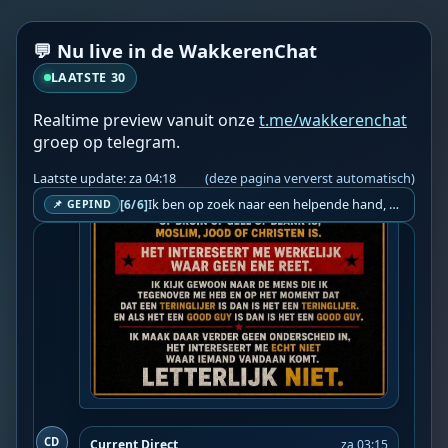
💬 Nu live in de WakkerenChat
LAATSTE 30
Realtime preview vanuit onze
t.me/wakkerenchat
groep op telegram.
Laatste update: za 04:18
(deze pagina ververst automatisch)
Ik ben op zoek naar een helpende hand, een menselijk oog, een admin die helpt met controleren of de chat wel correct word gemodereerd word door NoMoSpam. 98% gaat automatisch goed, toch ik dit nooit helemaal loslaten en moet er altijd een mens mee blijven opletten bij elke beslissing die gemaakt word. Waar bestaan de werkzaamheden uit? Mee kijken in admin log kanaal naar alle drugs/porno/scams die voorbij komen en in het geval van een randgevalletje, ingrijpen en b.v. een verwijderd maar wel toegestaan bericht terug plaatsen met een druk op de knop. tsja zo banaal en simpel is het gesteld.. Word je hier blij van? Nee. Strookt het je ego? Nee. Word je er beter van? Nee. Kost het veel tijd? Totaal niet, consistentie en regelmaat is belangrijker dan 'er even voor kunnen gaan zitten'.. het werk is in een paar seconden gepiept.. je checkt puur of AI de juiste beslissing heeft gemaakt.. …
[6/6]
📌 GEPIND
CD
Current Direct
za 03:15