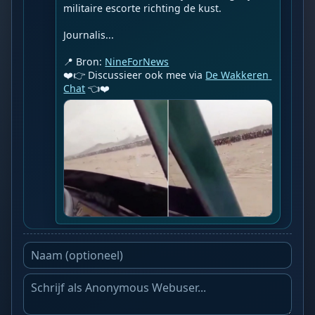
militaire escorte richting de kust.

Journalis...

📍 Bron: 
NineForNews
❤️👉 Discussieer ook mee via 
De Wakkeren 
Chat
 👈❤️