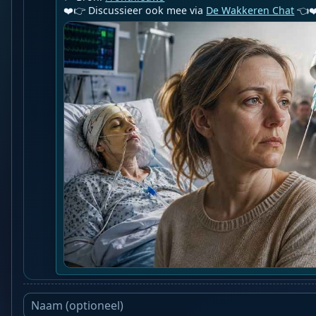
❤️👉 Discussieer ook mee via 
De Wakkeren Chat
 👈❤