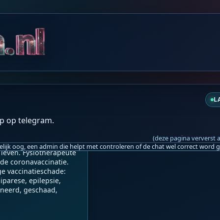
za 07:10
 en een levenslang traum
L
p op telegram.
GFD:

(deze pagina ververst 
 leven. Fysiotherapeute 
de coronavaccinatie. 
e vaccinatieschade: 
arese, epilepsie, 
ineerd, geschaad, 