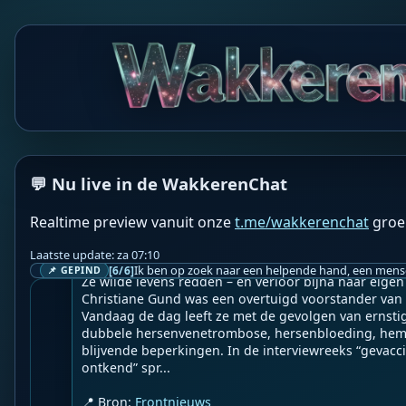
WF
Wakkere Fabels
BOT
☀️Frontnieuws☀️

👉
Tussen leven, dood en alle fronten: vaccinschade
a
💬 Nu live in de WakkerenChat
Geupload door: 
De Wakkeren Chat
Realtime preview vanuit onze
t.me/wakkerenchat
groe
--

Het volgende artikel verscheen voor het eerst bij MW
Laatste update: za 07:10
[6/6]
📌 GEPIND
Ze wilde levens redden – en verloor bijna haar eigen
Christiane Gund was een overtuigd voorstander van 
Vandaag de dag leeft ze met de gevolgen van ernstig
dubbele hersenvenetrombose, hersenbloeding, hemip
blijvende beperkingen. In de interviewreeks “gevacc
ontkend” spr...

📍 Bron: 
Frontnieuws