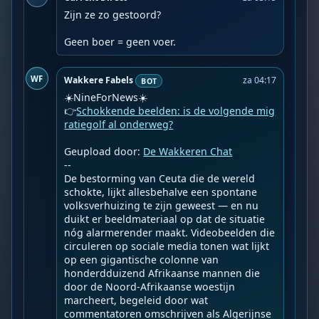
Zijn ze zo gestoord?

Geen boer = geen voer.
WF
Wakkere Fabels
za 04:17
BOT
☀️NineForNews☀️

👉
Schokkende beelden: is de volgende mig
ratiegolf al onderweg?
Geupload door: 
De Wakkeren Chat
--

De bestorming van Ceuta die de wereld 
schokte, lijkt allesbehalve een spontane 
volksverhuizing te zijn geweest — en nu 
duikt er beeldmateriaal op dat de situatie 
nóg alarmerender maakt. Videobeelden die 
circuleren op sociale media tonen wat lijkt 
op een gigantische colonne van 
honderdduizend Afrikaanse mannen die 
door de Noord-Afrikaanse woestijn 
marcheert, begeleid door wat 
commentatoren omschrijven als Algerijnse 