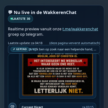
💬 Nu live in de WakkerenChat
LAATSTE 30
Realtime preview vanuit onze
t.me/wakkerenchat
groep op telegram.
Laatste update: za 04:18
(deze pagina ververst automatisch)
Ik ben op zoek naar een helpende hand, een menselijk oog, een admin die helpt met controleren of de chat wel correct word gemodereerd word door NoMoSpam. 98% gaat automatisch goed, toch ik dit nooit helemaal loslaten en moet er altijd een mens mee blijven opletten bij elke beslissing die gemaakt word. Waar bestaan de werkzaamheden uit? Mee kijken in admin log kanaal naar alle drugs/porno/scams die voorbij komen en in het geval van een randgevalletje, ingrijpen en b.v. een verwijderd maar wel toegestaan bericht terug plaatsen met een druk op de knop. tsja zo banaal en simpel is het gesteld.. Word je hier blij van? Nee. Strookt het je ego? Nee. Word je er beter van? Nee. Kost het veel tijd? Totaal niet, consistentie en regelmaat is belangrijker dan 'er even voor kunnen gaan zitten'.. het werk is in een paar seconden gepiept.. je checkt puur of AI de juiste beslissing heeft gemaakt.. …
[6/6]
📌 GEPIND
CD
Current Direct
za 03:15