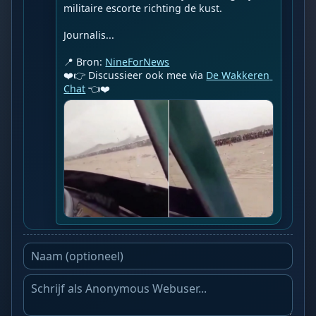
militaire escorte richting de kust.

Journalis...

📍 Bron: 
NineForNews
❤️👉 Discussieer ook mee via 
De Wakkeren 
Chat
 👈❤️