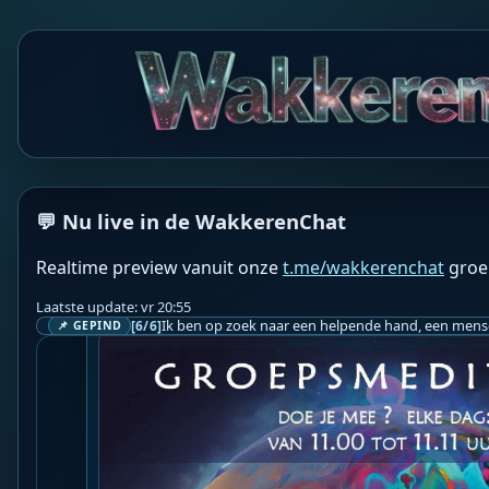
💬 Nu live in de WakkerenChat
Realtime preview vanuit onze
t.me/wakkerenchat
groe
Laatste update: vr 20:55
WS
Wakkeren Service
BOT
[6/6]
📌 GEPIND