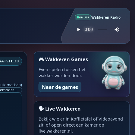
Wakkeren Radio
ON AIR
🎮 Wakkeren Games
AATSTE 30
Even spelen tussen het
wakker worden door.
automatisch)
Naar de games
Ik ben op zoek naar een helpende hand, een menselijk oog, een admin die helpt met controleren of de chat wel correct word gemodereerd word door NoMoSpam. 98% gaat automatisch goed, toch ik dit nooit helemaal loslaten en moet er altijd een mens mee blijven opletten bij elke beslissing die gemaakt word. Waar bestaan de werkzaamheden uit? Mee kijken in admin log kanaal naar alle drugs/porno/scams die voorbij komen en in het geval van een randgevalletje, ingrijpen en b.v. een verwijderd maar wel toegestaan bericht terug plaatsen met een druk op de knop. tsja zo banaal en simpel is het gesteld.. Word je hier blij van? Nee. Strookt het je ego? Nee. Word je er beter van? Nee. Kost het veel tijd? Totaal niet, consistentie en regelmaat is belangrijker dan 'er even voor kunnen gaan zitten'.. het werk is in een paar seconden gepiept.. je checkt puur of AI de juiste beslissing heeft gemaakt.. …
🗣️ Live Wakkeren
Bekijk wie er in Koffietafel of Videoavond
zit, of open direct een kamer op
live.wakkeren.nl.