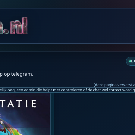
L
p op telegram.
(deze pagina ververst 
vr 20:55