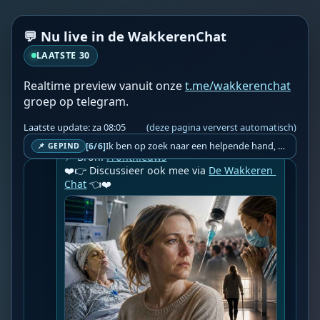
Ze wilde levens redden – en verloor bijna 
haar eigen leven. Fysiotherapeute 
💬 Nu live in de WakkerenChat
Christiane Gund was een overtuigd 
voorstander van de coronavaccinatie. 
LAATSTE 30
Vandaag de dag leeft ze met de gevolgen 
van ernstige vaccinatieschade: dubbele 
Realtime preview vanuit onze
t.me/wakkerenchat
hersenvenetrombose, hersenbloeding, 
groep op telegram.
hemiparese, epilepsie, blijvende 
beperkingen. In de interviewreeks 
Laatste update: za 08:05
(deze pagina ververst automatisch)
“gevaccineerd, geschaad, ontkend” spr...

Ik ben op zoek naar een helpende hand, een menselijk oog, een admin die helpt met controleren of de chat wel correct word gemodereerd word door NoMoSpam. 98% gaat automatisch goed, toch ik dit nooit helemaal loslaten en moet er altijd een mens mee blijven opletten bij elke beslissing die gemaakt word. Waar bestaan de werkzaamheden uit? Mee kijken in admin log kanaal naar alle drugs/porno/scams die voorbij komen en in het geval van een randgevalletje, ingrijpen en b.v. een verwijderd maar wel toegestaan bericht terug plaatsen met een druk op de knop. tsja zo banaal en simpel is het gesteld.. Word je hier blij van? Nee. Strookt het je ego? Nee. Word je er beter van? Nee. Kost het veel tijd? Totaal niet, consistentie en regelmaat is belangrijker dan 'er even voor kunnen gaan zitten'.. het werk is in een paar seconden gepiept.. je checkt puur of AI de juiste beslissing heeft gemaakt.. …
[6/6]
📌 GEPIND
📍 Bron: 
Frontnieuws
❤️👉 Discussieer ook mee via 
De Wakkeren 
Chat
 👈❤️