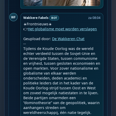
WF
Wakkere Fabels
za 08:04
BOT
☀️Frontnieuws☀️

👉
Het globalisme moet worden verslagen
Geupload door: 
De Wakkeren Chat
--

Tijdens de Koude Oorlog was de wereld 
echter verdeeld tussen de Sovjet-Unie en 
de Verenigde Staten, tussen communisme 
en vrijheid, tussen gesloten economieën en 
open markten. Voor zover nationalisme en 
globalisme van elkaar werden 
onderscheiden, deden academici en 
politieke leiders dat in het kader van de 
Koude Oorlog-strijd tussen Oost en West 
om zoveel mogelijk natiestaten in te lijven. 
Beide partijen omarmden een 
“dominotheorie” van de geopolitiek, waarin 
aanhangers streden om 
wereldheerschappij, één natie tegelijk. 