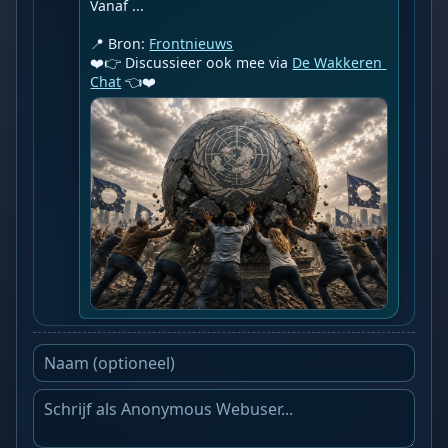
Vanaf ...

📍 Bron: 
Frontnieuws
❤️👉 Discussieer ook mee via 
De Wakkeren 
Chat
 👈❤️