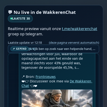
Geupload door: 
De Wakkeren Chat
💬 Nu live in de WakkerenChat
--

De TTF-futures, die als benchmark dienen, 
LAATSTE 30
zijn deze week met 7% gedaald tot 
ongeveer 54 euro per megawattuur, maar 
Realtime preview vanuit onze
t.me/wakkerenchat
Dart handhaafde haar prognose van 60 
groep op telegram.
euro voor het saldo van het derde 
kwartaal. Ze merkte op dat de LNG-import 
Laatste update: vr 12:18
(deze pagina ververst automatisch)
in Noordwest-Europa op jaarbasis 2,1 
Ik ben op zoek naar een helpende hand, een menselijk oog, een admin die helpt met controleren of de chat wel correct word gemodereerd word door NoMoSpam. 98% gaat automatisch goed, toch ik dit nooit helemaal loslaten en moet er altijd een mens mee blijven opletten bij elke beslissing die gemaakt word. Waar bestaan de werkzaamheden uit? Mee kijken in admin log kanaal naar alle drugs/porno/scams die voorbij komen en in het geval van een randgevalletje, ingrijpen en b.v. een verwijderd maar wel toegestaan bericht terug plaatsen met een druk op de knop. tsja zo banaal en simpel is het gesteld.. Word je hier blij van? Nee. Strookt het je ego? Nee. Word je er beter van? Nee. Kost het veel tijd? Totaal niet, consistentie en regelmaat is belangrijker dan 'er even voor kunnen gaan zitten'.. het werk is in een paar seconden gepiept.. je checkt puur of AI de juiste beslissing heeft gemaakt.. …
[6/6]
miljoen ton achterbleef bij de 
📌 GEPIND
verwachtingen voor juli, waardoor de 
opslagcapaciteit aan het einde van de 
maand slechts voor 43% gevuld was, 
tegenover de voorspelde 45,5%, s...

📍 Bron: 
Frontnieuws
❤️👉 Discussieer ook mee via 
De Wakkeren 
Chat
 👈❤️