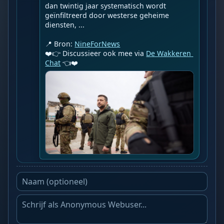
dan twintig jaar systematisch wordt 
geïnfiltreerd door westerse geheime 
diensten, ...

📍 Bron: 
NineForNews
❤️👉 Discussieer ook mee via 
De Wakkeren 
Chat
 👈❤️