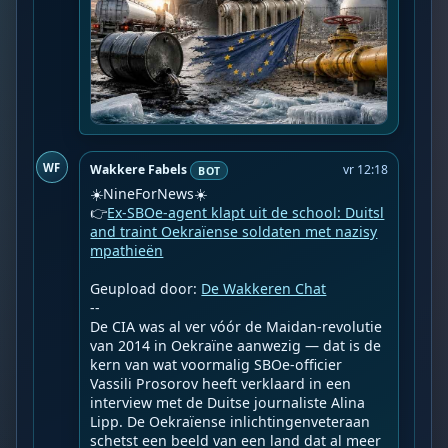
WF
Wakkere Fabels
vr 12:18
BOT
☀️NineForNews☀️

👉
Ex-SBOe-agent klapt uit de school: Duitsl
and traint Oekraïense soldaten met nazisy
mpathieën
Geupload door: 
De Wakkeren Chat
--

De CIA was al ver vóór de Maidan-revolutie 
van 2014 in Oekraïne aanwezig — dat is de 
kern van wat voormalig SBOe-officier 
Vassili Prosorov heeft verklaard in een 
interview met de Duitse journaliste Alina 
Lipp. De Oekraïense inlichtingenveteraan 
schetst een beeld van een land dat al meer 