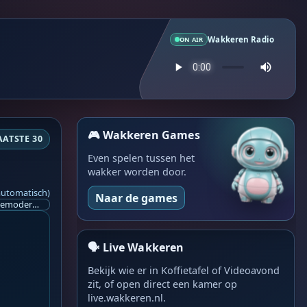
Wakkeren Radio
ON AIR
🎮 Wakkeren Games
AATSTE 30
Even spelen tussen het
wakker worden door.
automatisch)
Naar de games
Ik ben op zoek naar een helpende hand, een menselijk oog, een admin die helpt met controleren of de chat wel correct word gemodereerd word door NoMoSpam. 98% gaat automatisch goed, toch ik dit nooit helemaal loslaten en moet er altijd een mens mee blijven opletten bij elke beslissing die gemaakt word. Waar bestaan de werkzaamheden uit? Mee kijken in admin log kanaal naar alle drugs/porno/scams die voorbij komen en in het geval van een randgevalletje, ingrijpen en b.v. een verwijderd maar wel toegestaan bericht terug plaatsen met een druk op de knop. tsja zo banaal en simpel is het gesteld.. Word je hier blij van? Nee. Strookt het je ego? Nee. Word je er beter van? Nee. Kost het veel tijd? Totaal niet, consistentie en regelmaat is belangrijker dan 'er even voor kunnen gaan zitten'.. het werk is in een paar seconden gepiept.. je checkt puur of AI de juiste beslissing heeft gemaakt.. …
🗣️ Live Wakkeren
Bekijk wie er in Koffietafel of Videoavond
zit, of open direct een kamer op
live.wakkeren.nl.