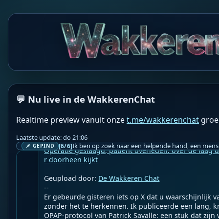
WS
Wakkeren Service
BOT
❤️ Lieverds!❤️

De wakkerenchat groepsmeditatie begint over 1 minuu
Jij doet toch ook mee?🙏

❤️👉 Belicht jouw perspectief in de @wakkerenchat 
💬 Nu live in de WakkerenChat
Realtime preview vanuit onze
t.me/wakkerenchat
groe
WF
Wakkere Fabels
BOT
☀️Martin Vrijland☀️

Laatste update: do 21:06
[6/6]
📌 GEPIND
Operatie geslaagd, patiënt overleden: over de laag di
r doorheen kijkt
Geupload door: 
De Wakkeren Chat
--

Er gebeurde gisteren iets op X dat u waarschijnlijk v
zonder het te herkennen. Ik publiceerde een lang, krit
OPAP-protocol van Patrick Savalle: een stuk dat zijn 