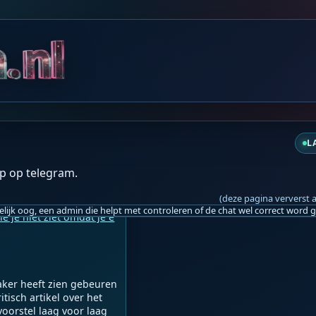
do 20:59
t en duurt tot 11:11!! 
❤️️
L
p op telegram.
do 21:06
(deze pagina ververst 
e je niet ziet omdat je e
aker heeft zien gebeuren 
isch artikel over het 
voorstel laag voor laag 