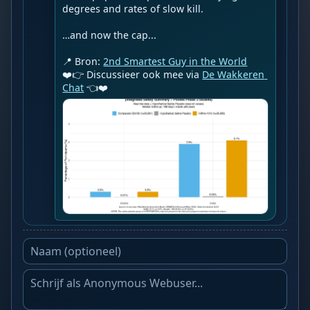
degrees and rates of slow kill.

…and now the cap...

📍 Bron: 
2nd Smartest Guy in the World
❤️👉 Discussieer ook mee via 
De Wakkeren 
Chat
 👈❤️