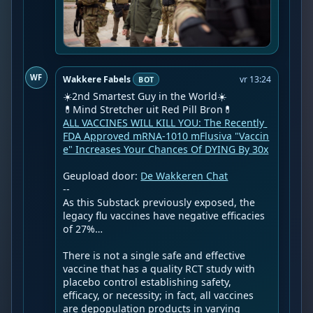
WF
Wakkere Fabels
vr 13:24
BOT
☀️2nd Smartest Guy in the World☀️

ALL VACCINES WILL KILL YOU: The Recently 
FDA Approved mRNA-1010 mFlusiva "Vaccin
e" Increases Your Chances Of DYING By 30x
Geupload door: 
De Wakkeren Chat
--

As this Substack previously exposed, the 
legacy flu vaccines have negative efficacies 
of 27%…

There is not a single safe and effective 
vaccine that has a quality RCT study with 
placebo control establishing safety, 
efficacy, or necessity; in fact, all vaccines 
are depopulation products in varying 