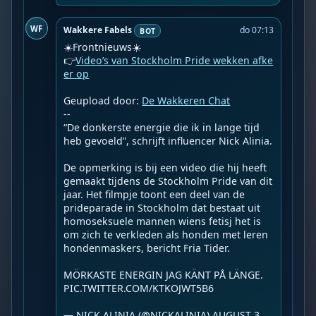
WF
Wakkere Fabels
do 07:13
BOT
☀️Frontnieuws☀️

👉
Video’s van Stockholm Pride wekken afke
er op
Geupload door: 
De Wakkeren Chat
--

“De donkerste energie die ik in lange tijd 
heb gevoeld”, schrijft influencer Nick Alinia.

De opmerking is bij een video die hij heeft 
gemaakt tijdens de Stockholm Pride van dit 
jaar. Het filmpje toont een deel van de 
prideparade in Stockholm dat bestaat uit 
homoseksuele mannen wiens fetisj het is 
om zich te verkleden als honden met leren 
hondenmaskers, bericht Fria Tider.

MÖRKASTE ENERGIN JAG KÄNT PÅ LÄNGE. 
PIC.TWITTER.COM/KTKOJWT5B6

— NICK ALINIA (@NICKALINIA) AUGUST 3, 