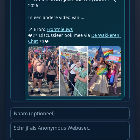
2026

In een andere video van ...

📍 Bron: 
Frontnieuws
❤️👉 Discussieer ook mee via 
De Wakkeren 
Chat
 👈❤️