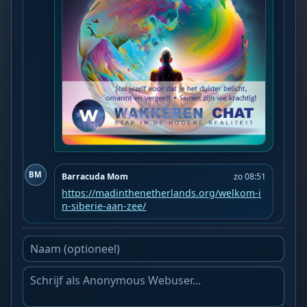
BM
Barracuda Mom
zo 08:51
https://madinthenetherlands.org/welkom-i
n-siberie-aan-zee/