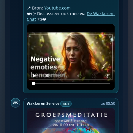
📍 Bron: 
Youtube.com
❤️👉 Discussieer ook mee via 
De Wakkeren 
Chat
 👈❤️
WS
Wakkeren Service
zo 08:50
BOT