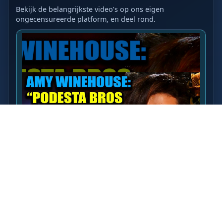
Bekijk de belangrijkste video’s op ons eigen
ongecensureerde platform, en deel rond.
LAATSTE VIDEO