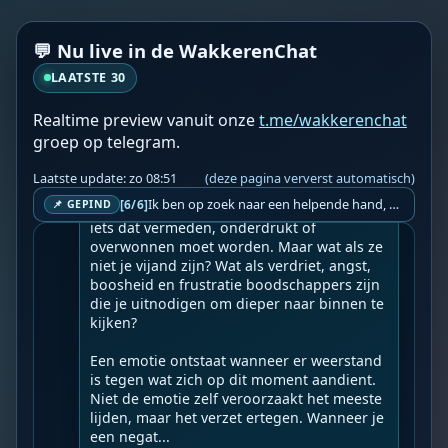
Geupload door: 
Henk Mulder
💬 Nu live in de WakkerenChat
--

😊Welkom bij "The Divine Quest" 🤗❤️🙏

LAATSTE 30
informatieve en spirituele zelfreflectie in 
Realtime preview vanuit onze
t.me/wakkerenchat
woord en beeld.

groep op telegram.
Voor de zoekenden onder ons. Jij bent zelf 
de ware kracht.

Laatste update: zo 08:51
(deze pagina ververst automatisch)
Ik ben op zoek naar een helpende hand, een menselijk oog, een admin die helpt met controleren of de chat wel correct word gemodereerd word door NoMoSpam. 98% gaat automatisch goed, toch ik dit nooit helemaal loslaten en moet er altijd een mens mee blijven opletten bij elke beslissing die gemaakt word. Waar bestaan de werkzaamheden uit? Mee kijken in admin log kanaal naar alle drugs/porno/scams die voorbij komen en in het geval van een randgevalletje, ingrijpen en b.v. een verwijderd maar wel toegestaan bericht terug plaatsen met een druk op de knop. tsja zo banaal en simpel is het gesteld.. Word je hier blij van? Nee. Strookt het je ego? Nee. Word je er beter van? Nee. Kost het veel tijd? Totaal niet, consistentie en regelmaat is belangrijker dan 'er even voor kunnen gaan zitten'.. het werk is in een paar seconden gepiept.. je checkt puur of AI de juiste beslissing heeft gemaakt.. …
[6/6]
📌 GEPIND
Negatieve emoties worden vaak gezien als 
iets dat vermeden, onderdrukt of 
overwonnen moet worden. Maar wat als ze 
niet je vijand zijn? Wat als verdriet, angst, 
boosheid en frustratie boodschappers zijn 
die je uitnodigen om dieper naar binnen te 
kijken?

Een emotie ontstaat wanneer er weerstand 
is tegen wat zich op dit moment aandient. 
Niet de emotie zelf veroorzaakt het meeste 
lijden, maar het verzet ertegen. Wanneer je 
een negat...
