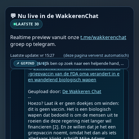
💬 Nu live in de WakkerenChat
LAATSTE 30
Realtime preview vanuit onze
t.me/wakkerenchat
groep op telegram.
WF
Wakkere Fabels
vr 15:12
BOT
Laatste update: vr 15:27
(deze pagina ververst automatisch)
☀️Frontnieuws☀️

Ik ben op zoek naar een helpende hand, een menselijk oog, een admin die helpt met controleren of de chat wel correct word gemodereerd word door NoMoSpam. 98% gaat automatisch goed, toch ik dit nooit helemaal loslaten en moet er altijd een mens mee blijven opletten bij elke beslissing die gemaakt word. Waar bestaan de werkzaamheden uit? Mee kijken in admin log kanaal naar alle drugs/porno/scams die voorbij komen en in het geval van een randgevalletje, ingrijpen en b.v. een verwijderd maar wel toegestaan bericht terug plaatsen met een druk op de knop. tsja zo banaal en simpel is het gesteld.. Word je hier blij van? Nee. Strookt het je ego? Nee. Word je er beter van? Nee. Kost het veel tijd? Totaal niet, consistentie en regelmaat is belangrijker dan 'er even voor kunnen gaan zitten'.. het werk is in een paar seconden gepiept.. je checkt puur of AI de juiste beslissing heeft gemaakt.. …
[6/6]
📌 GEPIND
👉
Don’t Shed on Me: Hoe het nieuwe mRNA
-griepvaccin van de FDA oma verandert in e
en wandelend biologisch wapen
Geupload door: 
De Wakkeren Chat
--

Hoezo? Laat ik er geen doekjes om winden: 
dit is geen vaccin. Het is een biologisch 
wapen dat bedoeld is om de mensen uit te 
roeien die deze regering niet langer wil 
financieren [2]. En ze willen dat je het een 
griepvaccin noemt, omdat het dan als iets 
alledaags klinkt, schrijft Mike Adams.
