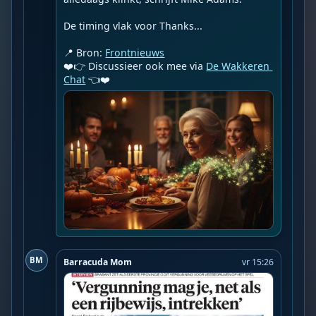
De timing vlak voor Thanks...

📍 Bron: 
Frontnieuws
❤️👉 Discussieer ook mee via 
De Wakkeren 
Chat
 👈❤️
BM
Barracuda Mom
vr 15:26