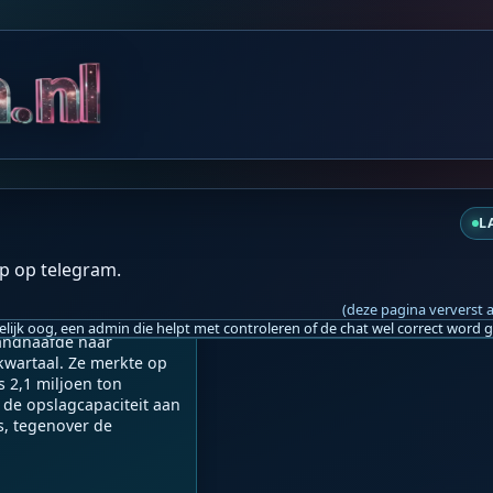
vr 12:09
L
ubbele energiecrisis
p op telegram.
(deze pagina ververst 
 week met 7% gedaald 
andhaafde haar 
wartaal. Ze merkte op 
2,1 miljoen ton 
 de opslagcapaciteit aan 
, tegenover de 