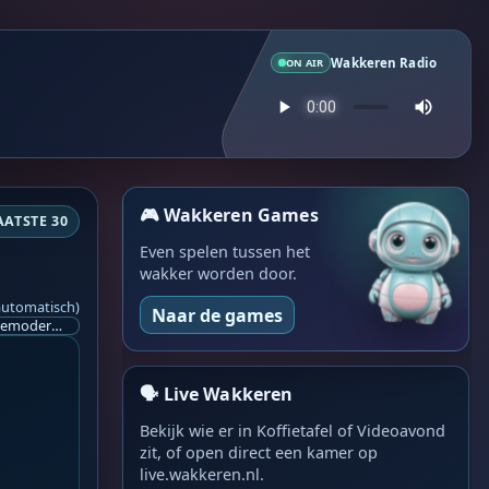
Wakkeren Radio
ON AIR
🎮 Wakkeren Games
AATSTE 30
Even spelen tussen het
wakker worden door.
automatisch)
Naar de games
Ik ben op zoek naar een helpende hand, een menselijk oog, een admin die helpt met controleren of de chat wel correct word gemodereerd word door NoMoSpam. 98% gaat automatisch goed, toch ik dit nooit helemaal loslaten en moet er altijd een mens mee blijven opletten bij elke beslissing die gemaakt word. Waar bestaan de werkzaamheden uit? Mee kijken in admin log kanaal naar alle drugs/porno/scams die voorbij komen en in het geval van een randgevalletje, ingrijpen en b.v. een verwijderd maar wel toegestaan bericht terug plaatsen met een druk op de knop. tsja zo banaal en simpel is het gesteld.. Word je hier blij van? Nee. Strookt het je ego? Nee. Word je er beter van? Nee. Kost het veel tijd? Totaal niet, consistentie en regelmaat is belangrijker dan 'er even voor kunnen gaan zitten'.. het werk is in een paar seconden gepiept.. je checkt puur of AI de juiste beslissing heeft gemaakt.. …
🗣️ Live Wakkeren
Bekijk wie er in Koffietafel of Videoavond
zit, of open direct een kamer op
live.wakkeren.nl.