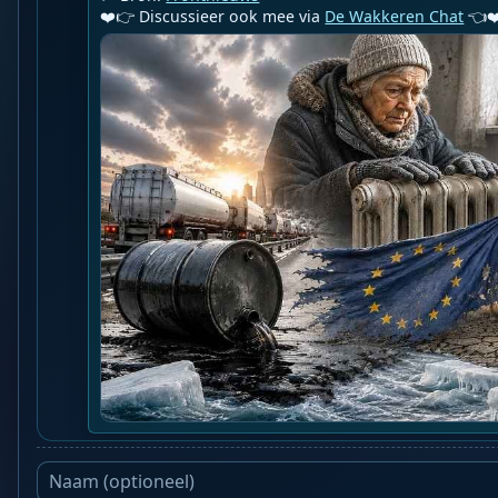
❤️👉 Discussieer ook mee via 
De Wakkeren Chat
 👈❤