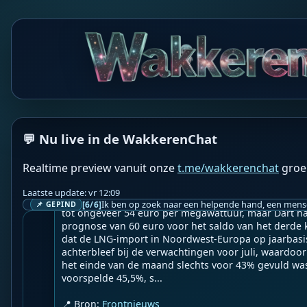
WF
Wakkere Fabels
BOT
☀️Frontnieuws☀️

💬 Nu live in de WakkerenChat
👉
De winter komt eraan: Europa stevent af op een d
Realtime preview vanuit onze
t.me/wakkerenchat
groe
Geupload door: 
De Wakkeren Chat
--

Laatste update: vr 12:09
De TTF-futures, die als benchmark dienen, zijn deze
[6/6]
📌 GEPIND
tot ongeveer 54 euro per megawattuur, maar Dart h
prognose van 60 euro voor het saldo van het derde k
dat de LNG-import in Noordwest-Europa op jaarbasis 
achterbleef bij de verwachtingen voor juli, waardoor
het einde van de maand slechts voor 43% gevuld was
voorspelde 45,5%, s...

📍 Bron: 
Frontnieuws